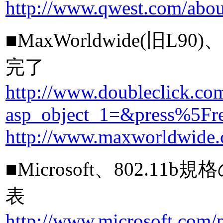
http://www.qwest.com/abou
■MaxWorldwide(旧L
完了
http://www.doubleclick.com/
asp_object_1=&press%5Fr
http://www.maxworldwide.
■Microsoft、802
表
http://www.microsoft.com/p