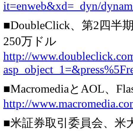
it=enweb&xd=_dyn/dynami
■DoubleClick、第
250万ドル
http://www.doubleclick.com/
asp_object_1=&press%5Fr
■MacromediaとAOL、F
http://www.macromedia.co
■米証券取引委員会、米大