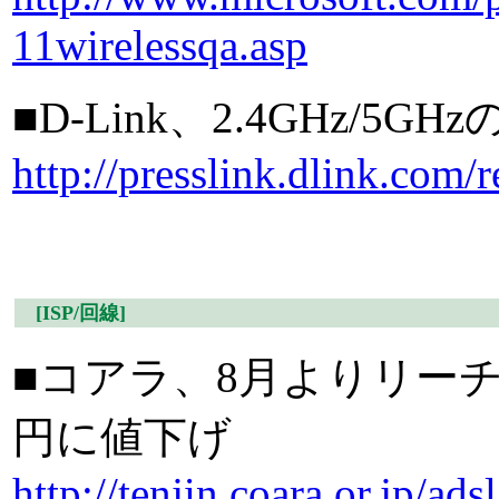
11wirelessqa.asp
■D-Link、2.4GHz
http://presslink.dlink.com/
[ISP/回線]
■コアラ、8月よりリーチD
円に値下げ
http://tenjin.coara.or.jp/ad