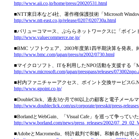
http://www.aii.co.jp/home/press/20020531.html
■NTT東日本など4社、著作権保護技術「Microsoft Window
http://www.ntt-east.co.jp/release/0207/020730a.html
■バリューコマース、ぷららネットワークスに「ポイン
http://www.valuecommerce.ne.jp/
■BMC ソフトウェア、2003年度第1四半期決算を発表。
http://www.bmc.com/japan/press/nr2002/0730.html
■マイクロソフト、ITを利用したNPO活動を支援する「Micro
http://www.microsoft.com/japan/presspass/releases/073002npo.
■村内ファニチャーアクセス、ポイント交換サービスG.Net
http://www.gpoint.co.jp/
■DoubleClick、過去3か月で80以上の顧客と電子メ
http://www.doubleclick.com/us/corporate/presskit/press-rele
■BorlandとWebGain、「Visual Cafe」を巡って争っ
http://www.borland.com/news/press_releases/2002/07_29_02_
■AdobeとMacromedia、特許裁判で和解。和解条件は