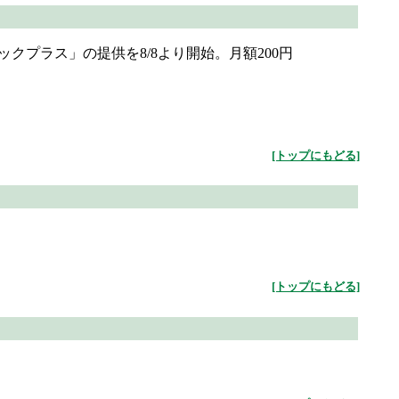
クプラス」の提供を8/8より開始。月額200円
[トップにもどる]
[トップにもどる]