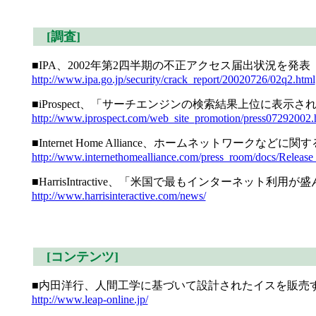
[調査]
■IPA、2002年第2四半期の不正アクセス届出状況を発表
http://www.ipa.go.jp/security/crack_report/20020726/02q2.html
■iProspect、「サーチエンジンの検索結果上位に表
http://www.iprospect.com/web_site_promotion/press07292002.
■Internet Home Alliance、ホームネット
http://www.internethomealliance.com/press_room/docs/Release
■HarrisIntractive、「米国で最もインターネッ
http://www.harrisinteractive.com/news/
[コンテンツ]
■内田洋行、人間工学に基づいて設計されたイスを販売
http://www.leap-online.jp/