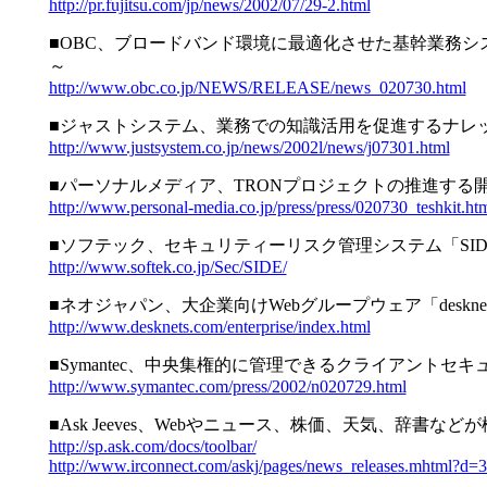
http://pr.fujitsu.com/jp/news/2002/07/29-2.html
■OBC、ブロードバンド環境に最適化させた基幹業務システム 「奉行21
～
http://www.obc.co.jp/NEWS/RELEASE/news_020730.html
■ジャストシステム、業務での知識活用を促進するナレッジ・ア
http://www.justsystem.co.jp/news/2002l/news/j07301.html
■パーソナルメディア、TRONプロジェクトの推進する開発プラッ
http://www.personal-media.co.jp/press/press/020730_teshkit.ht
■ソフテック、セキュリティーリスク管理システム「SIDfm E
http://www.softek.co.jp/Sec/SIDE/
■ネオジャパン、大企業向けWebグループウェア「deskn
http://www.desknets.com/enterprise/index.html
■Symantec、中央集権的に管理できるクライアントセ
http://www.symantec.com/press/2002/n020729.html
■Ask Jeeves、Webやニュース、株価、天気、辞書などが検索で
http://sp.ask.com/docs/toolbar/
http://www.irconnect.com/askj/pages/news_releases.mhtml?d=