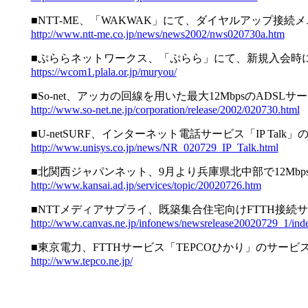
■NTT-ME、「WAKWAK」にて、ダイヤルアップ接続
http://www.ntt-me.co.jp/news/news2002/nws020730a.htm
■ぷららネットワークス、「ぷらら」にて、新規入会時に
https://wcom1.plala.or.jp/muryou/
■So-net、アッカの回線を用いた最大12MbpsのADSLサ
http://www.so-net.ne.jp/corporation/release/2002/020730.html
■U-netSURF、インターネット電話サービス「IP Talk
http://www.unisys.co.jp/news/NR_020729_IP_Talk.html
■北関西ジャパンネット、9月より兵庫県北中部で12MbpsA
http://www.kansai.ad.jp/services/topic/20020726.htm
■NTTメディアサプライ、既築集合住宅向けFTTH接続サー
http://www.canvas.ne.jp/infonews/newsrelease20020729_1/ind
■東京電力、FTTHサービス「TEPCOひかり」のサービ
http://www.tepco.ne.jp/