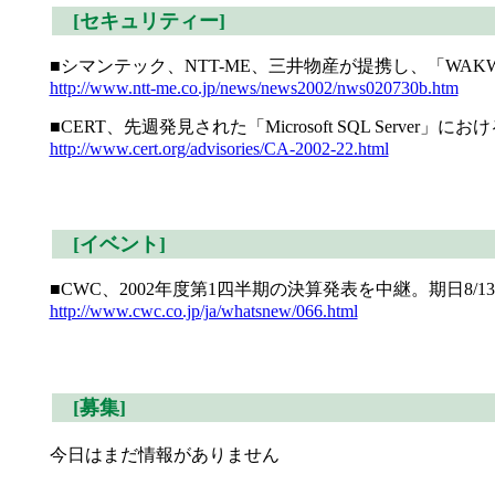
[セキュリティー]
■シマンテック、NTT-ME、三井物産が提携し、「WA
http://www.ntt-me.co.jp/news/news2002/nws020730b.htm
■CERT、先週発見された「Microsoft SQL Serv
http://www.cert.org/advisories/CA-2002-22.html
[イベント]
■CWC、2002年度第1四半期の決算発表を中継。期日8/13
http://www.cwc.co.jp/ja/whatsnew/066.html
[募集]
今日はまだ情報がありません