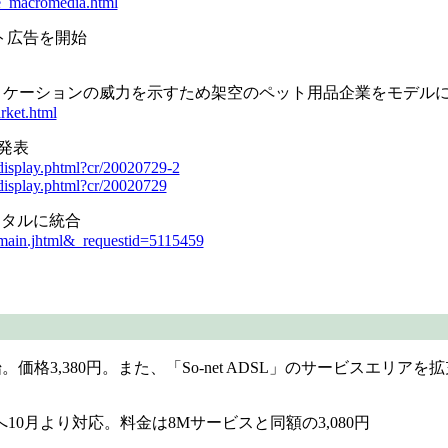
e_macromedia.html
ット広告を開始
ったリッチアプリケーションの威力を示すため架空のペット用品企業をモ
ket.html
を発表
isplay.phtml?cr/20020729-2
isplay.phtml?cr/20020729
mポータルに統合
_main.jhtml&_requestid=5115459
開始。価格3,380円。また、「So-net ADSL」のサービスエリアを
」へ10月より対応。料金は8Mサービスと同額の3,080円