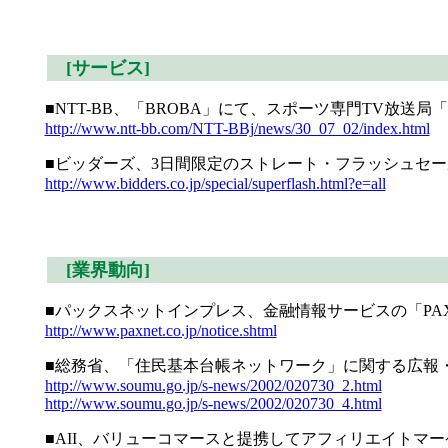
[サービス]
■NTT-BB、「BROBA」にて、スポーツ専門TV放送局「
http://www.ntt-bb.com/NTT-BBj/news/30_07_02/index.html
■ビッダーズ、3日間限定のストレート・フラッシュセールを
http://www.bidders.co.jp/special/superflash.html?e=all
[業界動向]
■パックスネットインプレス、金融情報サービスの「PAXNe
http://www.paxnet.co.jp/notice.shtml
■総務省、「住民基本台帳ネットワーク」に関する広報
http://www.soumu.go.jp/s-news/2002/020730_2.html
http://www.soumu.go.jp/s-news/2002/020730_4.html
■AII、バリューコマースと提携してアフィリエイトマ