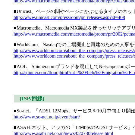
http://www.macromedia.com/macromedia/proom/pr/2002/adob
■Unicast、ページの間やページにかぶせるタイプのネ
http://www.unicast.com/pressroom/pr_releases.asp?id=408
■Macromedia、Macromedia MX製品を使
http://www.macromedia.com/macromedia/proom/pr/2002/petmar
■WorldCom、Nasdaqでの上場廃止と再建のための人事
http://www.worldcom.com/about_the_company/press_releases/d
http://www.worldcom.com/about_the_company/press_releases/d
■AOL、Spinner.comブランドを廃止してNetscape.co
http://spinner.com/floor.jhtml?url=%2Fhelp%2Fmigration%2F
[ISP/回線]
■So-net、「ADSL 12Mbps」サービスを10月中旬より
http://www.so-net.ne.jp/event/start/
■ASAHIネット、アッカの「12MbpsのADSLサービス
http://www.asahi-net.co.jp/news/020730release.html