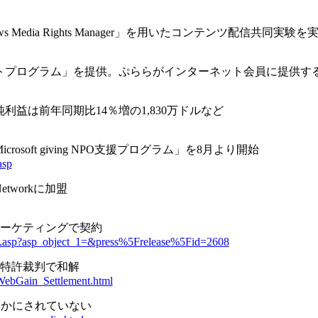
s Media Rights Manager」を用いたコンテンツ配信共同実験を実
トプログラム」を提供。ぷららがインターネット会員に提供す
純利益は前年同期比14％増の1,830万ドルなど
soft giving NPO支援プログラム」を8月より開始
asp
workに加盟
ールマーケティングで契約
ases.asp?asp_object_1=&press%5Frelease%5Fid=2608
ていた特許裁判で和解
WebGain_Settlement.html
明らかにされていない