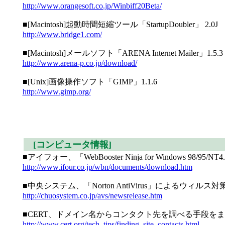
http://www.orangesoft.co.jp/Winbiff20Beta/
■[Macintosh]起動時間短縮ツール「StartupDoubler」 2.0J
http://www.bridge1.com/
■[Macintosh]メールソフト「ARENA Internet Mailer」1.5.3
http://www.arena-p.co.jp/download/
■[Unix]画像操作ソフト「GIMP」1.1.6
http://www.gimp.org/
[コンピュータ情報]
■アイフォー、「WebBooster Ninja for Windows 9
http://www.ifour.co.jp/wbn/documents/download.htm
■中央システム、「Norton AntiVirus」によるウィ
http://chuosystem.co.jp/avs/newsrelease.htm
■CERT、ドメイン名からコンタクト先を調べる手段を
http://www.cert.org/tech_tips/finding_site_contacts.html