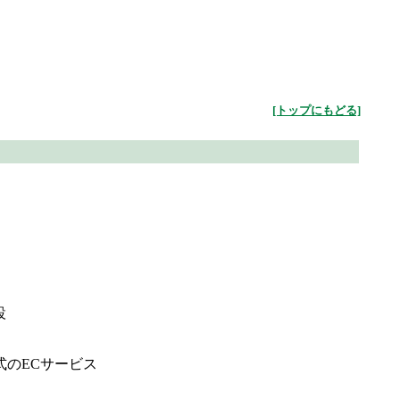
[トップにもどる]
設
式のECサービス