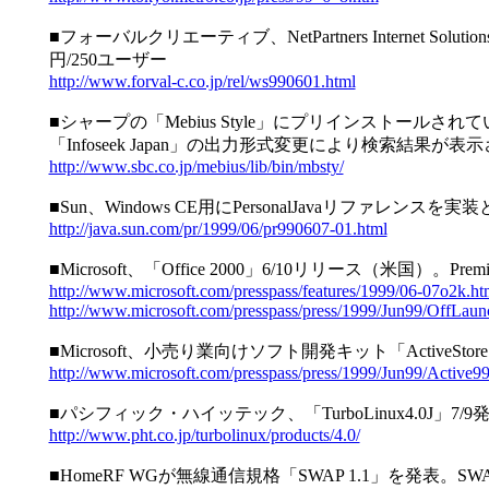
■フォーバルクリエーティブ、NetPartners Internet Solut
円/250ユーザー
http://www.forval-c.co.jp/rel/ws990601.html
■シャープの「Mebius Style」にプリインストールさ
「Infoseek Japan」の出力形式変更により検索結果
http://www.sbc.co.jp/mebius/lib/bin/mbsty/
■Sun、Windows CE用にPersonalJavaリファレンスを実
http://java.sun.com/pr/1999/06/pr990607-01.html
■Microsoft、「Office 2000」6/10リリース（米国）。P
http://www.microsoft.com/presspass/features/1999/06-07o2k.ht
http://www.microsoft.com/presspass/press/1999/Jun99/OffLaun
■Microsoft、小売り業向けソフト開発キット「ActiveStore Syst
http://www.microsoft.com/presspass/press/1999/Jun99/Active9
■パシフィック・ハイッテック、「TurboLinux4.0J」7/9
http://www.pht.co.jp/turbolinux/products/4.0/
■HomeRF WGが無線通信規格「SWAP 1.1」を発表。