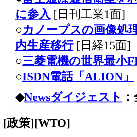
に参入
[
日刊工業1面
]
○
カノープスの画像処理
内生産移行
[
日経15面
]
○
三菱電機の世界最小F
○
ISDN電話「ALION」
◆
Newsダイジェスト
：
[政策][WTO]