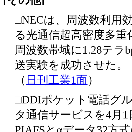
□NECは、周波数利用効
る光通信超高密度多重化
周波数帯域に1.28テラb
送実験を成功させた。
（
日刊工業1面
）
□DDIポケット電話グル
タ通信サービスを4月
PIAFSとαデータ32方