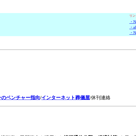
リン
・N
・a
・N
ンのベンチャー指向
/
インターネット葬儀屋
/休刊連絡