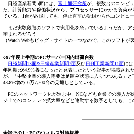
日経産業新聞5面には、
富士通研究所
が、複数台のコンピ
た。計算能力や稼働状況から、プロセッサーにかかる負荷が
ている。1台が故障しても、停止直前の記録から他コンピュ
まだ実験段階のソフトで実用化を急いでいるようだが、アク
望まれるだろう。
（Watch Webもビッグ・サイトの一つなので、このソフ
○97年度上半期のPCサーバー国内出荷台数
日経新聞13面&日経産業新聞7面
及び
日刊工業新聞11面
には
年同期比64.9%増になったと発表したという記事が掲載さ
が、「中堅企業の導入需要は足踏み状態に入りつつある」と下
43.8%増の16万7,700台の見通しとしている。
PCのネットワーク化が進む中、NCなども企業での導入が
ジ上でのコンテンツ拡大率などと連動する数字としても、こ
余談その1：PCの
ウィルス対策提携