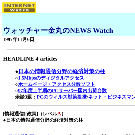
ウォッチャー金丸のNEWS Watch
1997年11月6日
HEADLINE 4 articles
●
日本の
情報通信分野の経済対策の柱
○
1.5Mbpsのディジタルアクセス
○
ホームページ・アクセス分散ソフト
○
97年度上半期のPCサーバー国内出荷台数
余談3題：
PCの
ウィルス対策提携
/
ネット・ビジネスマ
A
[
情報通信
][政策]（レベル
）
●日本の
情報通信分野の経済対策の柱