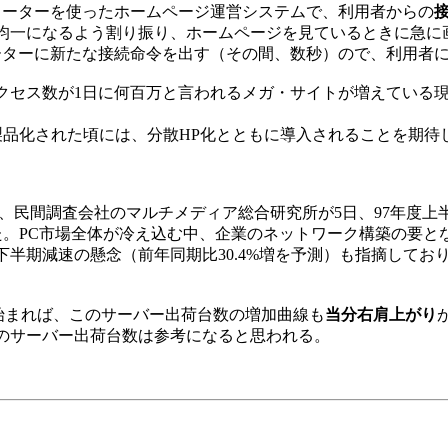
ューターを使ったホームページ運営システムで、利用者からの
均一になるよう割り振り、ホームページを見ているときに急に
ーターに新たな接続命令を出す（その間、数秒）ので、利用者
セス数が1日に何百万と言われるメガ・サイトが増えている現
トが製品化された頃には、分散HP化とともに導入されることを期待
、民間調査会社のマルチメディア総合研究所が5日、97年度上半期
れた。PC市場全体が冷え込む中、企業のネットワーク構築の要
半期減速の懸念（前年同期比30.4%増を予測）も指摘しており
始まれば、このサーバー出荷台数の増加曲線も
当分右肩上がり
のサーバー出荷台数は参考になると思われる。