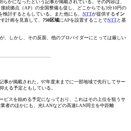
、明らかになったという記事が掲載されている。その内容は、
接続拠点（AP）の全国整備も促し、どこからでも3分10円の
を検討するともしている。また他にも、
NTT
が提供する
イン
増やす計画を見直して、
750区域
にAPを設置することで
NTT
と基
が、しかし、その反面、他のプロバイダーにとっては厳しい
記事が掲載された。97年度末までに一部地域で先行してサー
抑える予定ともしている。
サービスを始める予定になっており、これはその上位を狙うサ
業者のほかにも、光LANなどの高速LAN同士を中距離