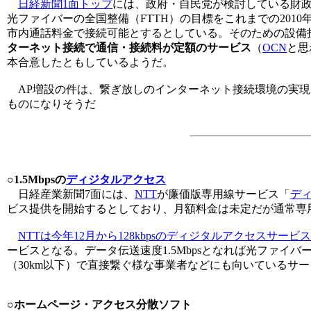
日経新聞1面トップ
には、政府・自民党が検討している財
光ファイバーの全国整備（FTTH）の目標をこれまでの2010
市内通話料金で接続可能とするとしている。そのための設備
ターネット接続で通信・接続料が定額のサービス
（
OCN
と思
本合意したともしているようだ。
AP増設の件は、繋ぎ放しのインターネット接続環境の実現
ものになりそうだ
○1.5Mbpsの
ディジタルアクセス
日経産業新聞7面には、
NTT
が廉価版専用線サービス「
デ
ビス提供を開始するとしており、月額料金は未定だが通常専用線
NTTは今年12月から128kbpsのディジタルアクセスサービ
ービスとなる。データ伝送速度1.5Mbpsとなれば光ファイ
（30km以下）で直接繋ぐ様な事業者などにも向いているサ
○ホームページ・アクセス分散ソフト