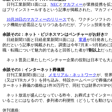
日刊工業新聞11面には、
NEC
と
マカフィー
が業務提携を拡大
はプリインストールするという記事が掲載された。マカフィ
10月28日のマカフィーのリリース
でも、ワクチンソフトの
ック機能が必需品となりつつあるのだが、プッシュ技術を使
余談その2：
ネット・ビジネスマンはベンチャーがお好き!?
日経新聞15面と日経産業新聞31面には、
電通
が5日発表し
的だという記事が掲載された。調査は今年7月末～9月初めに国
職・転職について魅力的であると回答した者が
7割以上
だっ
ネット普及に果たしたベンチャー企業の役割は日本でも大き
余談その3：
インターネット葬儀屋
日刊工業新聞1面には、
メモリアル・ネットワーク
が、世
（又はVTRカメラ）を持ち込み、特設ホームページで葬儀
ターネット葬儀の価格は1件30万円で、同社では財界のVI
ネット放送が盛んになっている昨今、お葬式までインターネ
いることにはなるので、参列者の利便性（どうしても動けない
休刊連絡: