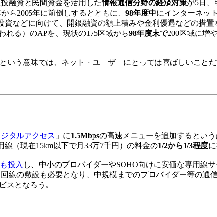
政投融資と民間資金を活用した
情報通信分野の経済対策
が5日
年から2005年に前倒しするとともに、
98年度中
にインターネット
投資などに向けて、開銀融資の額上積みや金利優遇などの措置
われる）のAPを、現状の175区域から
98年度末で
200区域に
という意味では、ネット・ユーザーにとっては喜ばしいことだ
ィジタルアクセス
」に
1.5Mbps
の高速メニューを追加するという
（現在15km以下で月33万7千円）の料金の
1/2から1/3程度
に
スも投入
し、中小のプロバイダーやSOHO向けに安価な専用線
バー回線の敷設も必要となり、中規模までのプロバイダー等の通信
ービスとなろう。