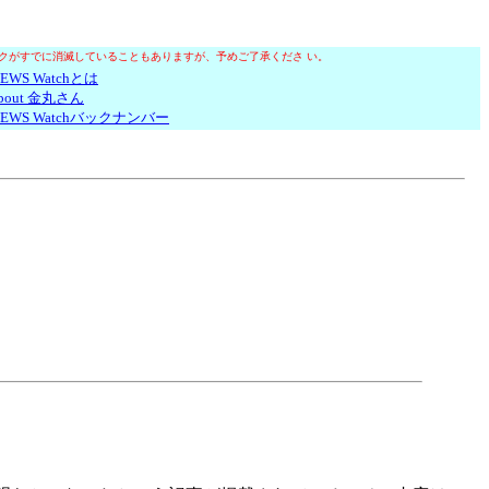
クがすでに消滅していることもありますが、予めご了承くださ い。
EWS Watchとは
bout 金丸さん
EWS Watchバックナンバー