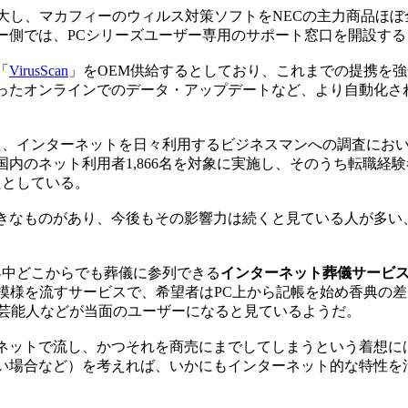
し、マカフィーのウィルス対策ソフトをNECの主力商品ほぼ全機種
ー側では、PCシリーズユーザー専用のサポート窓口を開設する
「
VirusScan
」をOEM供給するとしており、これまでの提携を強
ったオンラインでのデータ・アップデートなど、より自動化さ
た、インターネットを日々利用するビジネスマンへの調査にお
内のネット利用者1,866名を対象に実施し、そのうち転職経
たとしている。
なものがあり、今後もその影響力は続くと見ている人が多い
界中どこからでも葬儀に参列できる
インターネット葬儀サービ
の模様を流すサービスで、希望者はPC上から記帳を始め香典の
Pや芸能人などが当面のユーザーになると見ているようだ。
ットで流し、かつそれを商売にまでしてしまうという着想に
場合など）を考えれば、いかにもインターネット的な特性を活か