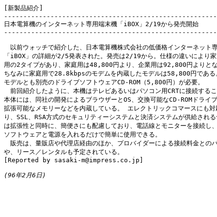
[新製品紹介]

-------------------------------------------------------
日本電算機のインターネット専用端末機「iBOX」2/19から発売開始

-------------------------------------------------------
　以前ウォッチで紹介した、日本電算機株式会社の低価格インターネット専
「iBOX」の詳細が2/5発表された。発売は2/19から。仕様の違いにより家
用の2タイプがあり、家庭用は48,800円より、企業用は92,800円よりとな
ちなみに家庭用で28.8kbpsのモデムを内蔵したモデルは58,800円である
モデルとも別売のドライブソフトウェアCD-ROM（5,800円）が必要。

　前回紹介したように、本機はテレビあるいはパソコン用CRTに接続するこ
本体には、同社の開発によるブラウザーとOS、交換可能なCD-ROMドライブ
拡張可能なメモリーなどを内蔵している。 エレクトリックコマースにも対応
り、SSL、RSA方式のセキュリティーシステムと決済システムが供給される
は拡張性と同時に、簡便さにも配慮しており、電話線とモニターを接続し、
ソフトウェアと電源を入れるだけで簡単に使用できる。

　販売は、量販店や代理店経由のほか、プロバイダーによる接続料金とのパ
や、リース／レンタルも予定されている。

[Reported by sasaki-m@impress.co.jp]

(96年2月6日)