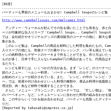
[料理]

-------------------------------------------------------
パーティーも季節のメニューもおまかせ! Campbell Soupsのレシピ集

http://www.campbellsoups.com/Welcome1.html
　アンディー・ウォーホルが好んでその缶を描いたことでも有名な、赤と白
ージが印象的な缶入りスープ「Campbell Soups」。Campbell Soup
では、会社紹介やオリジナルグッズの通信販売のコーナーの他に、膨大な量
集がある。

　このレシピ集は、Campbellの商品を材料にした料理を集めたもの。Camp
入りスープの他にも、乾燥スープの素やドレッシング、パン等も揃えている
インの肉料理からデザートのケーキまで作ることができる。作り方はいたっ
ものが多く、日本で手に入らないCampbellの商品があっても、代用品はす
るだろう。

　レシピを探すには、いくつかの方法がある。まず「レシピ」のコーナーに
節のメニュー」「ヘルシー料理」「パーティー料理」のカテゴリーがあり、
お勧めのメニューが紹介されている。また、「レシピ」の中の「レシピ・フ
ー」では、前菜や付け合わせといった料理の種類や、煮込み料理や低脂肪と
理法別、肉・魚など材料で検索することができる。

　さらに「メニュー・プランニング」のコーナーでは、「忙しい朝は」「独
のバーベキュー」など、シチュエーションに合わせた料理の組み合わせを提
る。この中からいくつかを組み合わせれば、パーティーも気取ったディナー
りだ。

[Reported by takasaki@impress.co.jp]
