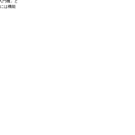
門機」と

には機能
