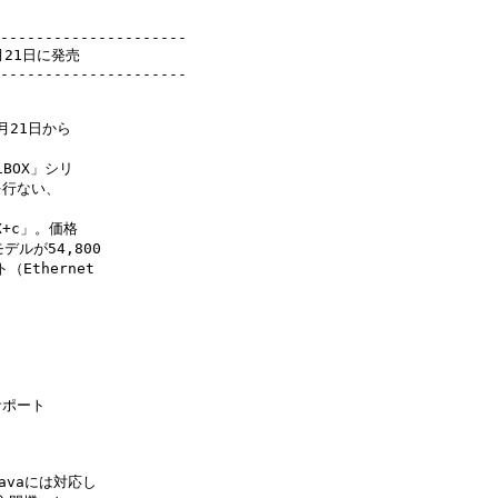
---------------------

21日に発売

21日から

OX」シリ

行ない、

+c」。価格

デルが54,800

Ethernet

ポート

avaには対応し
