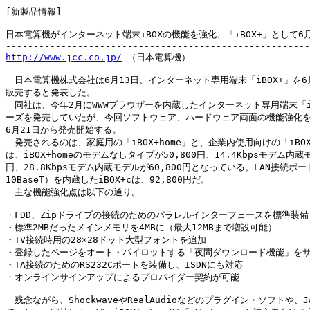
[新製品情報]

-------------------------------------------------------
日本電算機がインターネット端末iBOXの機能を強化、「iBOX+」として6月
http://www.jcc.co.jp/
 （日本電算機）

　日本電算機株式会社は6月13日、インターネット専用端末「iBOX+」を6月
販売すると発表した。

　同社は、今年2月にWWWブラウザーを内蔵したインターネット専用端末「iB
ーズを発売していたが、今回ソフトウェア、ハードウェア両面の機能強化を
6月21日から発売開始する。

　発売されるのは、家庭用の「iBOX+home」と、企業内使用向けの「iBOX
は、iBOX+homeのモデムなしタイプが50,800円、14.4Kbpsモデム内蔵モ
円、28.8Kbpsモデム内蔵モデルが60,800円となっている。LAN接続ポート（
10BaseT）を内蔵したiBOX+cは、92,800円だ。

　主な機能強化点は以下の通り。

・FDD、Zipドライブの接続のためのパラレルインターフェースを標準装備

・標準2MBだったメインメモリを4MBに（最大12MBまで増設可能）

・TV接続時用の28×28ドット大型フォントを追加

・登録したページをオート・パイロットする「夜間ダウンロード機能」をサ
・TA接続のためのRS232Cポートを装備し、ISDNにも対応

・オンラインサインアップによるプロバイダー契約が可能

　残念ながら、ShockwaveやRealAudioなどのプラグイン・ソフトや、J