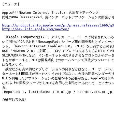
[ニュース]

-------------------------------------------------------
Appleが「Newton Internet Enabler」の出荷をアナウンス

同社のPDA「MessagePad」用インターネットアプリケーションの開発が可
http://product.info.apple.com/pr/press.releases/1996/q3
http://dev.info.apple.com/newton/
　米Apple Computerは17日、アメリカ・ニューヨークで開催されているPC
いて同社のPDAである「MessagePad」シリーズ用の開発者向けインターネ
ット、「Newton Internet Enabler 1.0」（NIE）を出荷すると発表
OSの「Newton 2.0」に対応し、TCP/IPプロトコルはもちろんHTTP/SMTP/
SLIP/UDP/HTMLなど、インターネット用のさまざまなプロトコルやデータ
トをサポートする。NIEは開発者向けのホームページで直接ダウンロードで
になるという。

　残念ながら具体的なアプリケーションの発表などはなく、ユーザーレベル
ターネット利用環境が整ったというわけではない。今後の開発ベンダー各社
NIEを利用したアプリケーションの登場を待つ必要がある。AppleではQUAL
む50以上の開発グループからNIEを利用した製品が出るだろう、とアナウン
る。

[Reported by fumitake@st.rim.or.jp / etoh@po.eis.or.jp]

(96年6月19日)