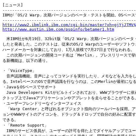
[ニュース]

-------------------------------------------------------
IBMが「OS/2 Warp」次期バージョンのベータ・テストを開始。OSベースで
http://www2.ibmlink.ibm.com/cgi-bin/master?xh=gjYjJTMV$
http://www.austin.ibm.com/pspinfo/betamer1.htm
　米IBM社が6月19日、32bit版「OS/2 Warp」次期バージョンのベータ
したと発表した。このテストは、従来のOS/2 Warpのユーザーやソフトウ
ハードメーカーを対象にしており、1万人規模で7月27日まで行なわれる。

　この次期バージョンの開発コード名は「Merlin」。プレスリリースで挙
る新機能は、以下の通り。

・「VoiceType」

　音声認識機能。音声によってコマンドを実行したり、メモなどを入力をし
る。IntelベースのOSで音声認識を行なうのは、このMerlinが最初になる
・JavaをOSベースでサポート

　Java Developers Kitがビルトインされており、WWWブラウザーに
クトップ上でJavaアプリケーションやアプレットを走らせることができる。
・ユーザーフレンドリーなインターフェイス

　「Warp Center」と呼ばれるオブジェクト指向のツールバーを採用。ア
ョンやWWWサイトのアイコンを、ドラッグ＆ドロップで自分の好みに配置す
できる。

・「Remote Support」

　IBMのサービス係員が、ユーザーの許可を得た上でダイヤルアップでユー