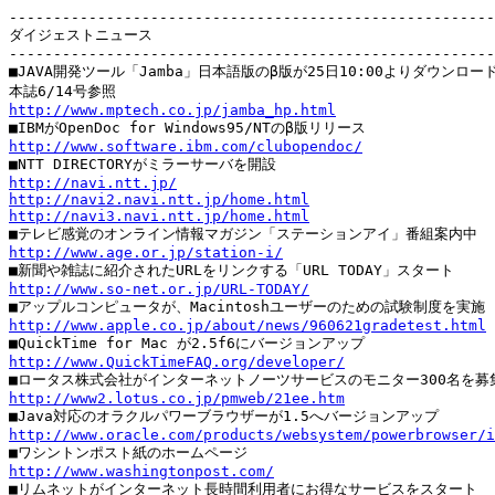
-------------------------------------------------------
ダイジェストニュース

-------------------------------------------------------
■JAVA開発ツール「Jamba」日本語版のβ版が25日10:00よりダウンロード
http://www.mptech.co.jp/jamba_hp.html
http://www.software.ibm.com/clubopendoc/
http://navi.ntt.jp/
http://navi2.navi.ntt.jp/home.html
http://navi3.navi.ntt.jp/home.html
http://www.age.or.jp/station-i/
http://www.so-net.or.jp/URL-TODAY/
http://www.apple.co.jp/about/news/960621gradetest.html
http://www.QuickTimeFAQ.org/developer/
http://www2.lotus.co.jp/pmweb/21ee.htm
http://www.oracle.com/products/websystem/powerbrowser/i
http://www.washingtonpost.com/