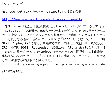
[ソフトウェア]

-------------------------------------------------------
MicrosoftがProxyサーバー「Catapult」のβ版を公開

http://www.microsoft.com/infoserv/catapult/
　米Microsoft社は、同社の開発したProxyサーバーのソフトウェア（コ
「Catapult」）のβ版を、WWWサーバー上で公開した。Proxyサーバーは、
セスを中継して、ファイアウォールを越えたり、頻繁にアクセスするページ
シュしたりするもの。現在のバージョンは「Beta 3」となっている。CPUは、
MIPS、Alpha、PPCに対応。中継するプロトコルとしては、HTTPのほか、HT
IRC、NNTP、POP3、RealAudio、VDOLive、Alpha Worldなどに対
　ただし、動作させるにはWindowsNTサーバー4.0（開発中）のβ2以降が
集部で試してみたところ、「BUILD 1314」以降でないとインストールでき
とで、試用するには条件が限られる。

[Reported by masaka@impress.co.jp / mmizuno@ics.uci.edu
(96年6月28日)