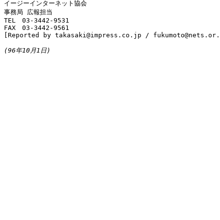
イージーインターネット協会

事務局 広報担当

TEL　03-3442-9531

FAX　03-3442-9561

[Reported by takasaki@impress.co.jp / fukumoto@nets.or.
(96年10月1日)