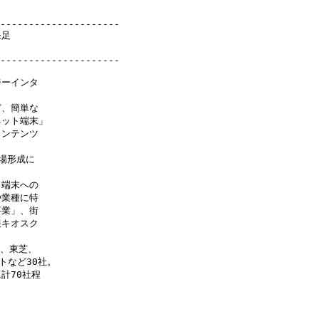
---------------------

足

---------------------

ーインタ

、簡単な

ット端末」

ンテンツ

形成に

端末への

業種に特

業」、街

キオスク

、東芝、

など30社。

70社程
