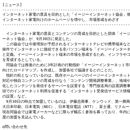
[ニュース]

-------------------------------------------------------
インターネット家電の普及を目的とした「イージーインターネット協会」発
インターネット家電向けのホームページを増やし、市場形成をめざす

-------------------------------------------------------
　インターネット家電の普及とコンテンツの育成を目的とした団体「イージ
ーネット協会」が、9月30日に発足した。

　この協会では今後増加が予想されるインターネットテレビや携帯端末など
操作でインターネットに接続できる非パソコン端末を「イージーインターネ
と定義。イージーインターネット端末の市場を形成するため、インフラやコ
を育成するとしている。

　同協会では推進のために3年計画の行動指針「イージーインターネット市場
向けたロードマップ」を作成し、加盟各社で協議するとのことだ。

　指針の柱となっているのは、既存ホームページのイージーインターネット
対応や独自コンテンツの育成を行なう「コンテンツ開発調整事業」、地域や
化したコンテンツを発信するサーバーを設置する「専門放送局の設置調整事
頭でのインターネット利用を促進する「インターネット受発信サービス情報
の設置」など。

　9月30日の時点で加盟しているのは、伊藤忠商事、ケンウッド、第一興商
大日本印刷、日本電気（NEC）、日本電信電話（NTT）、富士通、リクルート
現在同協会では家電メーカーなどに限らず幅広く参加を募っており、年内に計
度の加盟を見込んでいる。

◎問い合わせ先
