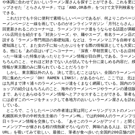
や体調に合わせておいしいラーメン屋さんを探すことができる。これを更に
ップさせた「とらさんサーチ」では「AND,OR条件」をつけて文字列検索を
できる。

　これだけでも十分に便利で素晴らしいページであるが、何よりこのページ
ーメンページと一線を画しているのがオンラインマガジン「月刊とらさん」だ
回更新されるこのコーナーは、ラーメンフリーク達をうならせる話題が満載
バル店同士を紹介する「対決シリーズ」や、麺やスープ、有名ラーメン店の
説する「ラーメン専門用語の基礎知識」などは、ラーメンマニアを自称する
礎知識として、また女の子に知ったかぶりをする際の情報源としても大変に
る。他にも「あの店はいずこへコーナー」「深夜・早朝営業しているお店特
った一味違った特集があったりとラーメン情報が目白押しである。ラーメン
ちろんのこと、それほど好きでない人が読んでも十分に楽しめる内容だ。残
情報が東京圏のみに限られていることだろうか？

　しかし、東京圏以外の人も、決して悲しむことはない。全国のラーメンペ
同に集めたページ「OH! RAMEN LINKS!」があるからだ。ここでは、北
は九州まで津々浦々のラーメンページ達をくまなく網羅している。国内のラ
ョップの紹介はもちろんのこと、海外のラーメンページやラーメンの通信販
まで、ありとあらゆるラーメン情報へとアクセスすることができる。筆者も
には必ずこのページをチェックして各地方のおいしいラーメン屋さんを訪ね
している。

　ところで、こうしたページの作者達は実は同じメーリングリストのメンバ
札幌医科大学の中村先生主催の「ラーメンML」では約900人のラーメンフリ
日々ラーメン情報を交換している。「あそこのラーメンがアツイ！」と聞く
ーメンツアーが催される程の情熱家ぞろいなので、興味のある人は、以下の
URL」を覗いてみて欲しい。最後に、筆者が食べ歩いた全国約200店舗の評