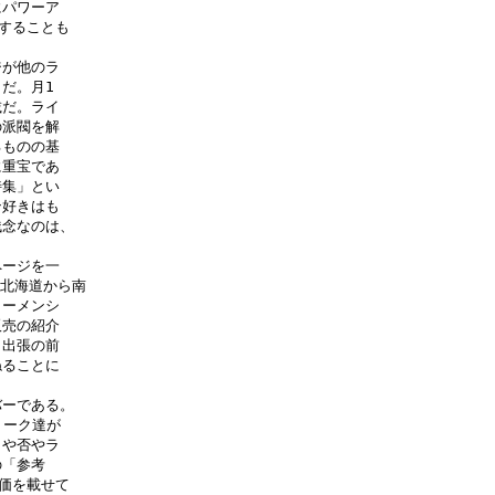
パワーア

することも

が他のラ

。月1

だ。ライ

派閥を解

ものの基

重宝であ

集」とい

好きはも

念なのは、

ージを一

は北海道から南

ーメンシ

売の紹介

出張の前

ることに

ーである。

ーク達が

や否やラ

「参考

価を載せて
