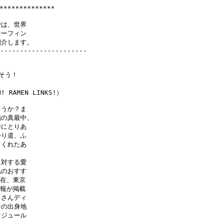
***********

は、世界

ーフィン

介します。

----------------------

! RAMEN LINKS!）

うか？ま

の真最中、

にとりあ

り道、ふ

くれたあ

対する愛

のおすす

在、東京

報が掲載

さんディ

の出身地

ジュール
