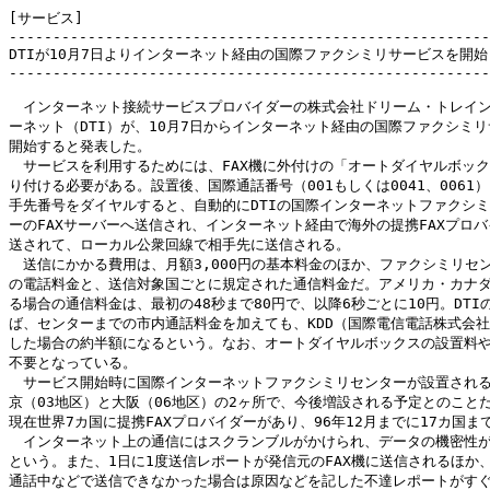
[サービス]

-------------------------------------------------------
DTIが10月7日よりインターネット経由の国際ファクシミリサービスを開始

-------------------------------------------------------
　インターネット接続サービスプロバイダーの株式会社ドリーム・トレイン
ーネット（DTI）が、10月7日からインターネット経由の国際ファクシミリ
開始すると発表した。

　サービスを利用するためには、FAX機に外付けの「オートダイヤルボック
り付ける必要がある。設置後、国際通話番号（001もしくは0041、0061）
手先番号をダイヤルすると、自動的にDTIの国際インターネットファクシミ
ーのFAXサーバーへ送信され、インターネット経由で海外の提携FAXプロバ
送されて、ローカル公衆回線で相手先に送信される。

　送信にかかる費用は、月額3,000円の基本料金のほか、ファクシミリセン
の電話料金と、送信対象国ごとに規定された通信料金だ。アメリカ・カナダ
る場合の通信料金は、最初の48秒まで80円で、以降6秒ごとに10円。DTIの
ば、センターまでの市内通話料金を加えても、KDD（国際電信電話株式会社
した場合の約半額になるという。なお、オートダイヤルボックスの設置料や
不要となっている。

　サービス開始時に国際インターネットファクシミリセンターが設置される
京（03地区）と大阪（06地区）の2ヶ所で、今後増設される予定とのことだ
現在世界7カ国に提携FAXプロバイダーがあり、96年12月までに17カ国ま
　インターネット上の通信にはスクランブルがかけられ、データの機密性が
という。また、1日に1度送信レポートが発信元のFAX機に送信されるほか、
通話中などで送信できなかった場合は原因などを記した不達レポートがすぐ