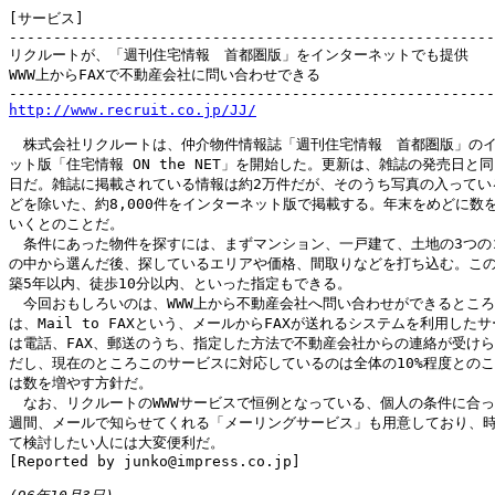
[サービス]

-------------------------------------------------------
リクルートが、「週刊住宅情報　首都圏版」をインターネットでも提供

WWW上からFAXで不動産会社に問い合わせできる

http://www.recruit.co.jp/JJ/
　株式会社リクルートは、仲介物件情報誌「週刊住宅情報　首都圏版」のイ
ット版「住宅情報 ON the NET」を開始した。更新は、雑誌の発売日と同
日だ。雑誌に掲載されている情報は約2万件だが、そのうち写真の入っている
どを除いた、約8,000件をインターネット版で掲載する。年末をめどに数を
いくとのことだ。

　条件にあった物件を探すには、まずマンション、一戸建て、土地の3つのコ
の中から選んだ後、探しているエリアや価格、間取りなどを打ち込む。この
築5年以内、徒歩10分以内、といった指定もできる。

　今回おもしろいのは、WWW上から不動産会社へ問い合わせができるところ
は、Mail to FAXという、メールからFAXが送れるシステムを利用したサ
は電話、FAX、郵送のうち、指定した方法で不動産会社からの連絡が受けら
だし、現在のところこのサービスに対応しているのは全体の10%程度とのこ
は数を増やす方針だ。

　なお、リクルートのWWWサービスで恒例となっている、個人の条件に合った
週間、メールで知らせてくれる「メーリングサービス」も用意しており、時
て検討したい人には大変便利だ。

[Reported by junko@impress.co.jp]
