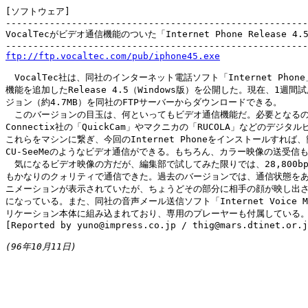
[ソフトウェア]

-------------------------------------------------------
VocalTecがビデオ通信機能のついた「Internet Phone Release 4.
ftp://ftp.vocaltec.com/pub/iphone45.exe
　VocalTec社は、同社のインターネット電話ソフト「Internet Phon
機能を追加したRelease 4.5（Windows版）を公開した。現在、1週間
ジョン（約4.7MB）を同社のFTPサーバーからダウンロードできる。

　このバージョンの目玉は、何といってもビデオ通信機能だ。必要となるの
Connectix社の「QuickCam」やマクニカの「RUCOLA」などのデジタル
これらをマシンに繋ぎ、今回のInternet Phoneをインストールすれば、
CU-SeeMeのようなビデオ通信ができる。もちろん、カラー映像の送受信も
　気になるビデオ映像の方だが、編集部で試してみた限りでは、28,800bp
もかなりのクォリティで通信できた。過去のバージョンでは、通信状態をあ
ニメーションが表示されていたが、ちょうどその部分に相手の顔が映し出さ
になっている。また、同社の音声メール送信ソフト「Internet Voice M
リケーション本体に組み込まれており、専用のプレーヤーも付属している。
[Reported by yuno@impress.co.jp / thig@mars.dtinet.or.j
(96年10月11日)