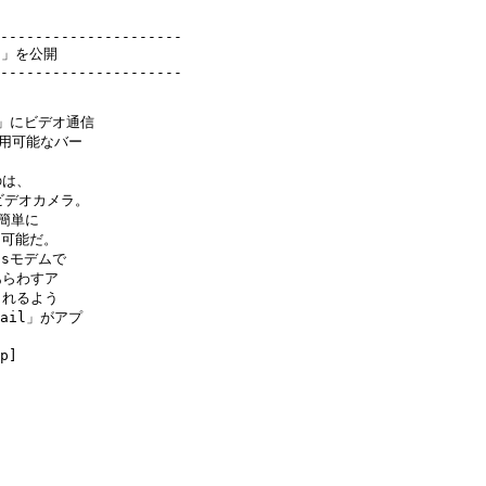
---------------------

5」を公開

e」にビデオ通信

試用可能なバー

は、

ビデオカメラ。

簡単に

可能だ。

sモデムで

らわすア

れるよう

ail」がアプ



p]
