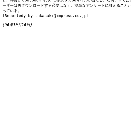
と、特賞1,000,000マイル、1等100,000マイルが当たる。なお、すでに
ーザーは再ダウンロードする必要はなく、簡単なアンケートに答えることが
っている。

[Reportedy by takasaki@impress.co.jp]

(96年10月16日)