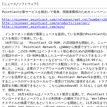
[ニュース/ソフトウェア]

-------------------------------------------------------
PointCastが新サービスを相次いで発表。視聴者獲得のためキャンペーン
http://pioneer.pointcast.com/releases/get.cgi?number=26
http://pioneer.pointcast.com/products/iserver/
http://pioneer.pointcast.com/win/
　インターネット経由で最新ニュースを提供している米国のPointCast社
ビスを相次いで発表している。

　10月7日には、「PointCast CD-ROM」の店頭販売を開始した。ニュ
ためのソフト「PointCast Network」はWWWから無償でダウンロードで
ているが、このCD-ROMにはインターネット初心者のための説明書のほか、3
の電話サポート、CD-ROMを購入したユーザーのみがアクセスできるコンテ
インターネットスターターキットなどがついている。価格は19.99ドル。

　また同日、イントラネット向けのデータ配信システム「PointCast I-Se
表した。これは、企業のファイアウォール内で社内のニュースなどを流すと
で、配信データはHTMLベースの形式で作成できるほか、既存のイントラネッ
テンツを流用することもできる。なお、PointCast Networkを使用して
するニュースのデータもローカルで一度受けて社内に提供するため、トラフ
負荷を大幅に軽減できるという。こちらはWindowsNT 3.51もしくは4.0
で、価格は995ドル。

　そして、10月14日からはノースウェスト航空と提携して、PointCast Ne
ウンロードするとノースウェストの利用者への優待プログラム「WorldPerk
ナスマイルが抽選で当たるというキャンペーンを開始した。11月26日までに