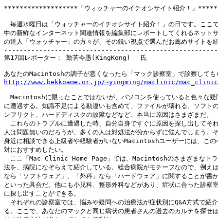
*******************「ウォッチャーのイチオシサイト紹介！」********
　毎週水曜日は「ウォッチャーのイチオシサイト紹介！」の日です。ここで
中の新鮮なインターネット関連情報を編集部にレポートしてくれるネットサ
の達人「ウォッチャー」の方々が、その鋭い視点で選んだお薦めサイトを紹
-------------------------------------------------------
第17回レポーター： 勤苦今愚(KingKong) 　氏

http://www.bekkoame.or.jp/~yingming/maclinic/mac_clinic
　Macintoshに限ったことではないが、パソコンを使っていると色々な疑
に遭遇する。知識不足による勘違いも含めて、ファイルが壊れる、ソフトの
ンフリクト、ハードディスクの故障などなど、本当に原因はさまざまだ。

　これらのトラブルに遭遇した時、自分自身ですぐに原因を探し出してそれ
人は問題無いのだろうが、多くの人は対処法が分からずに悩んでしまう。そ
身近に相談できる上級者や経験者がいないMacintoshユーザーには、この
対におすすめしたい。

　ここ「Mac Clinic Home Page」では、Macintoshのさまざまな
法を、病院になぞらえて紹介している。総合病院がモチーフなので、例えば
なら「ソフトウェア」、「外科」なら「ハードウェア」に関することが書か
といった具合だ。他にも小児科、整形外科などがあり、症状に合った診察室
に探し出すことができる。

　それぞれの診察室では、悩みや疑問への治療法が症状別にQ&A方式で紹介
る。ここで、あなたのマックと同じ病状の患者さんの過去のカルテを探せば