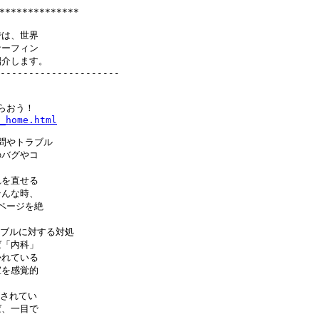
***********

は、世界

ーフィン

介します。

---------------------

_home.html
問やトラブル

バグやコ

を直せる

んな時、

ページを絶

トラブルに対する対処

「内科」

れている

を感覚的

されてい

、一目で
