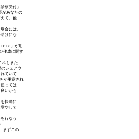
診察受付」

長があなたの

えて、他

場合には、

助けにな

nic」が用

ジ作成に関す

れもまた

のシェアウ

れていて

ッチが用意され

使っては

良いかも

を快適に

増やして

を行なう



、まずこの
