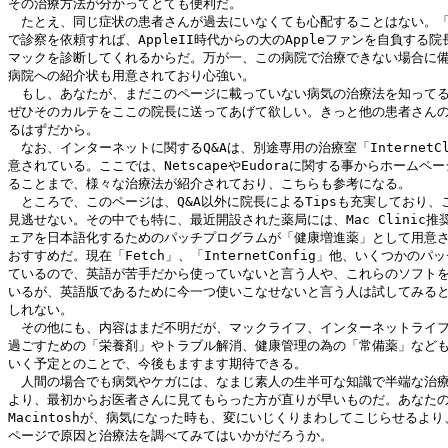
その治療方法が分かってとても便利だ。

　たとえ、同じ症状の患者さんが過去にいなくても心配することはない。「
で診察を依頼すれば、AppleII時代からの大のAppleファンを自負する院
マックを診断してくれるからだ。万が一、この病院で治療できない場合に備
病院への紹介状も用意されており心強い。

　もし、あなたが、まだこのページに載っていない病気の治療法を知ってる
ぜひそのカルテをここの院長に送ってあげて欲しい。きっと他の患者さんの
るはずだから。

　なお、インターネットに関するQ&Aは、別途専用の治療室「InternetCli
意されている。ここでは、NetscapeやEudoraに関する事からホームペー
ることまで、様々な治療法が紹介されており、こちらも参考になる。

　ところで、このページは、Q&A以外に院長によるTipsも充実しており、こ
見逃せない。その中でも特に、最近開設された薬局には、Mac Clinic推奨
ェアを日本語化するためのパッチプログラムが「健康増進薬」として用意さ
おすすめだ。現在「Fetch」、「InternetConfig」他、いくつかのパ
ているので、英語が苦手だから使っていないと言う人や、これらのソフトを
いるが、英語版であるために今一つ使いこなせないと言う人は試してみると
しれない。

　その他にも、内容はまだ不明だが、マックライフ、インターネットライフ
過ごすための「栄養剤」やトラブル解消、健康管理の為の「常備薬」なども
いく予定とのことで、今後もますます期待できる。

　人間の場合でも病気やケガには、なまじ素人の生半可な知識で半端な治療
より、最初からお医者さんに見てもらった方が直りが早いものだ。あなたの
Macintoshが、病気になった時も、変にいじくりまわしてこじらせるより
ページで原因と治療法を調べてみてはいかがだろうか。
