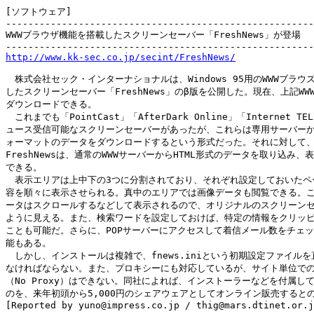
[ソフトウェア]

-------------------------------------------------------
WWWブラウザ機能を搭載したスクリーンセーバー「FreshNews」が登場

http://www.kk-sec.co.jp/secint/FreshNews/
　株式会社セック・インターナショナルは、Windows 95用のWWWブラウズ
したスクリーンセーバー「FreshNews」のβ版を公開した。現在、上記WWW
ダウンロードできる。

　これまでも「PointCast」「AfterDark Online」「Internet TE
ュース受信可能なスクリーンセーバーがあったが、これらは専用サーバーか
ォーマットのデータをダウンロードするという形式だった。それに対して、
FreshNewsは、通常のWWWサーバーからHTML形式のデータを取り込み、
できる。

　表示エリアは上中下の3つに分割されており、それぞれ設定しておいたペー
容を順々に表示させられる。真中のエリアでは画像データも閲覧できる。こ
ータはスクロールするなどして表示されるので、オリジナルのスクリーンセ
ように見える。また、検索ワードを設定しておけば、特定の情報をクリッピ
ことも可能だ。さらに、POPサーバーにアクセスして着信メール数をチェッ
能もある。

　しかし、インストールは複雑で、fnews.iniという初期設定ファイルを
なければならない。また、プロキシーにも対応しているが、サイト単位での
（No Proxy）はできない。同社によれば、インストーラーなどを付属して
のを、来年初頭から5,000円のシェアウェアとしてオンライン販売するとの
[Reported by yuno@impress.co.jp / thig@mars.dtinet.or.j