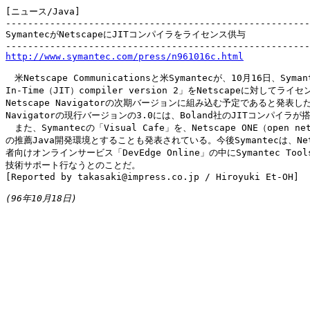
[ニュース/Java]

-------------------------------------------------------
SymantecがNetscapeにJITコンパイラをライセンス供与

http://www.symantec.com/press/n961016c.html
　米Netscape Communicationsと米Symantecが、10月16日、Symant
In-Time（JIT）compiler version 2」をNetscapeに対してライ
Netscape Navigatorの次期バージョンに組み込む予定であると発表し
Navigatorの現行バージョンの3.0には、Boland社のJITコンパイラが
　また、Symantecの「Visual Cafe」を、Netscape ONE（open netw
の推薦Java開発環境とすることも発表されている。今後Symantecは、Nets
者向けオンラインサービス「DevEdge Online」の中にSymantec Tools
技術サポート行なうとのことだ。

[Reported by takasaki@impress.co.jp / Hiroyuki Et-OH]

(96年10月18日)