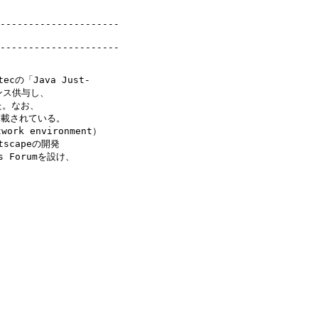
---------------------

ecの「Java Just-

センス供与し、

た。なお、

搭載されている。

ork environment）

capeの開発

 Forumを設け、
