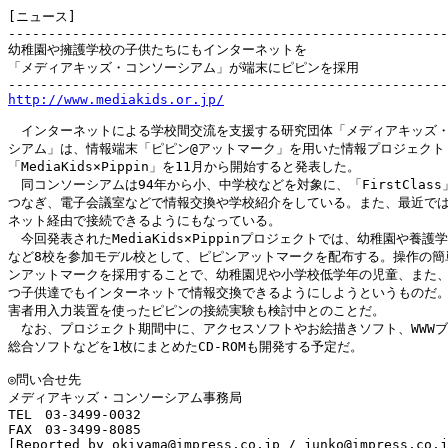
[ニュース]

-------------------------------------------------------
幼稚園や擁護学校の子供たちにもインターネットを

「メディアキッズ・コンソーシアム」が端末にピピンを採用

http://www.mediakids.or.jp/
　インターネットによる学校間交流を支援する研究団体「メディアキッズ・
シアム」は、情報端末「ピピン@アットマーク」を用いた情報プロジェクト

「MediaKids×Pippin」を11月から開始すると発表した。

　同コンソーシアムは94年から小、中学校などを対象に、「FirstClass
つなぎ、電子会議室などで情報交換や学校紹介をしている。また、最近では
ネット経由で接続できるようにもなっている。

　今回発表されたMediaKids×Pippinプロジェクトでは、幼稚園や養護学
など8校を参加モデル校として、ピピンアットマークを配布する。操作の簡単
ンアットマークを採用することで、幼稚園児や小学校低学年の児童、また、
つ子供達でもインターネットで情報交換できるようにしようというものだ。
害者用入力装置を使ったピピンの接続実験も検討中とのことだ。

　なお、プロジェクト期間中に、アクセスソフトやお絵描きソフト、WWWブ
総合ソフトなどを1枚にまとめたCD-ROMも開発する予定だ。

◎問い合せ先

メディアキッズ・コンソーシアム事務局

TEL　03-3499-0032

FAX　03-3499-8085

[Reported by okiyama@impress.co.jp / junko@impress.co.j