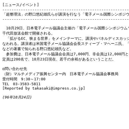
[ニュース/イベント]

-------------------------------------------------------
「超整理法」の野口悠紀雄氏らが講演を行なう「電子メール国際シンポジウム
-------------------------------------------------------
　10月29日、日本電子メール協議会主催の「電子メール国際シンポジウム'9
千代田放送会館で開催される。

　「拡がるEC、狭まる世界」をメインテーマに、講演やパネルディスカッシ
なわれる。講演者は米国電子メール協議会会長スティーブ・マヘーニ氏、「
などの著書で知られる野口悠紀雄氏など。

　参加費は、日本電子メール協議会会員は7,000円、非会員は12,000円と
定員は200名で、10月23日現在、若干の余裕があるということだ。

◎問い合わせ先

（財）マルチメディア振興センター内　日本電子メール協議会事務局

受付時間　9:30～17:00

TEL　03-3583-5811

[Reported by takasaki@impress.co.jp]

(96年10月24日)