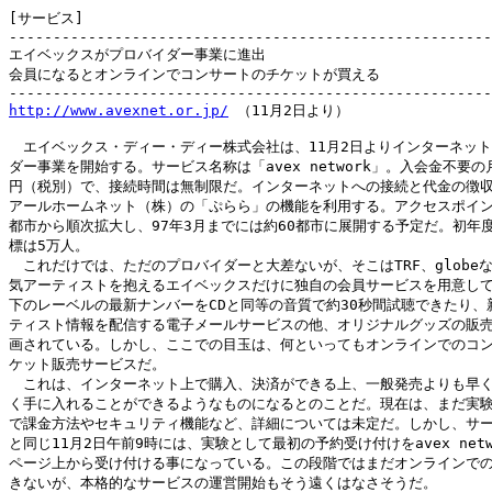
[サービス]

-------------------------------------------------------
エイベックスがプロバイダー事業に進出

会員になるとオンラインでコンサートのチケットが買える

http://www.avexnet.or.jp/
 （11月2日より）

　エイベックス・ディー・ディー株式会社は、11月2日よりインターネット
ダー事業を開始する。サービス名称は「avex network」。入会金不要の月会
円（税別）で、接続時間は無制限だ。インターネットへの接続と代金の徴収
アールホームネット（株）の「ぷらら」の機能を利用する。アクセスポイン
都市から順次拡大し、97年3月までには約60都市に展開する予定だ。初年度
標は5万人。

　これだけでは、ただのプロバイダーと大差ないが、そこはTRF、globeな
気アーティストを抱えるエイベックスだけに独自の会員サービスを用意して
下のレーベルの最新ナンバーをCDと同等の音質で約30秒間試聴できたり、新
ティスト情報を配信する電子メールサービスの他、オリジナルグッズの販売
画されている。しかし、ここでの目玉は、何といってもオンラインでのコン
ケット販売サービスだ。

　これは、インターネット上で購入、決済ができる上、一般発売よりも早く
く手に入れることができるようなものになるとのことだ。現在は、まだ実験
で課金方法やセキュリティ機能など、詳細については未定だ。しかし、サー
と同じ11月2日午前9時には、実験として最初の予約受け付けをavex netw
ページ上から受け付ける事になっている。この段階ではまだオンラインでの
きないが、本格的なサービスの運営開始もそう遠くはなさそうだ。
