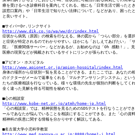
療を受けるべき診療科目を案内してくれる。他にも「日常生活で困ったとき
談窓口案内」や「日常生活で知りたい法律について」などがあり、困ったと
と良いサイト。

http://www.dik.co.jp/wa/ww/dr/index.html

症状から病気（原因）の検索を行なえる。体の図から「つらい部分」を選択
と症状が特定されるのでわかりやすい。ほかにも「おしえてあげたい」「サ
院」「医療関係サーバー」などがあるが、お勧めなのは「Oh 感動！」。見
医療の現実などが掲載されているサイトにリンクが張られている。

http://www.apionet.or.jp/apion-hospital/index.html

身体の場所から症状別一覧を見ることができる。またここでは、あなたの相
のドクターがメールで返事をくれる「マルチアンサリングシステム」という
たちの医療相談を行なっている。様々な環境の先生が個別の判断をしてくれ
全く違った見解を得る可能性を秘めている。

http://www.kobe-net.or.jp/atmh/home-jp.html

「心の相談室」では、精神状態を見るためのSDSテストを行なうことができ
ールであなたが悩んでいることを相談にすることができる。また「心の資料
精神科の疾患に関する情報を分かりやすく解説してある。

http://www.med.nagoya-u.ac.jp:8888/home1-j.html