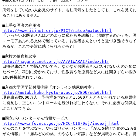
-------------------------------------------------------
病気をしていない人必見のサイト。もし病気をしたとしても、これを見てお
ることはありません。

http://www.iijnet.or.jp/PICT/matuo/matuo.html

「いったいお医者さんはどのように私たちを診断し、治療するのか」を、医
ユーモアあふれる文体で綴っている。お医者さんというと近づき難そうなイ
あるが、これで身近に感じられるかも?!

http://nagano.cnet.or.jp/A/AIWAKAI/index.htm

日頃健康のことで悩んでいても、なかなかお医者さんにいけない人のために
たページ。科別に分かれており、性教育や治療費など人には聞きずらい悩み
100件掲載されている。

http://metab.kuhp.kyoto-u.ac.jp/EDU/edu0.html

現在患者数600万人、予備群を含めると1,500万人ともいわれている糖尿病
に発見し、正しいコントロールを続ければこわくない。それに必要な知識を
ぶことができる。

http://wwwinfo.ncc.go.jp/NCC-CIS/0sj/indexj.html

がんのことを学ぶなら、やっぱりがんセンター。「がんを防ぐための12ヵ条
がん情報」「『痛みどめの薬』のやさしい知識」などが掲載されている。特