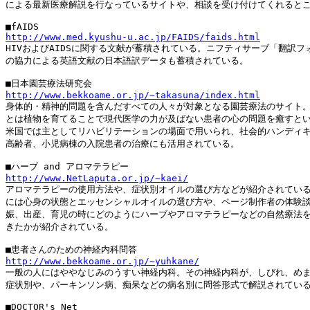
による最新医療解説を行なっているサイトや、相談を受け付けてくれるとこ
http://www.med.kyushu-u.ac.jp/FAIDS/faids.html

HIVおよびAIDSに関する文献が蓄積されている。ニフティサーブ「翻訳フ
の協力による英語文献の日本語訳データも蓄積されている。

http://www.bekkoame.or.jp/~takasuna/index.html

身体的・精神的問題を含んだすべての人々が対象となる園芸療法のサイト。
とは植物を育てることで現代医学の力が及ばない患者の心の問題を癒すとい
米国では主としてリハビリテーションの場面で用いられ、社会的ハンディキ
高齢者、小児病棟の入院患者の治療にも活用されている。

http://www.NetLaputa.or.jp/~kaei/

アロマテラピーの使用方法や、症状別オイルの選び方などが紹介されている
には心身の状態とエッセンシャルオイルの選び方や、ページ制作者の体験談
娠、出産、育児の時にどのようにハーブやアロマテラピーなどの自然療法を
きたかが紹介されている。

http://www.bekkoame.or.jp/~yuhkane/

一般の人にはややなじみのうすい神経内科。その神経内科が、しびれ、めま
症状別や、パーキンソン病、痴呆などの病名別に問答形式で解説されている