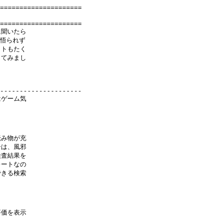
=====================

=====================

聞いたら

悟られず

トもたく

てみまし

---------------------

ゲーム気

み物が充

は、風邪

査結果を

ートなの

きる検索

価を表示
