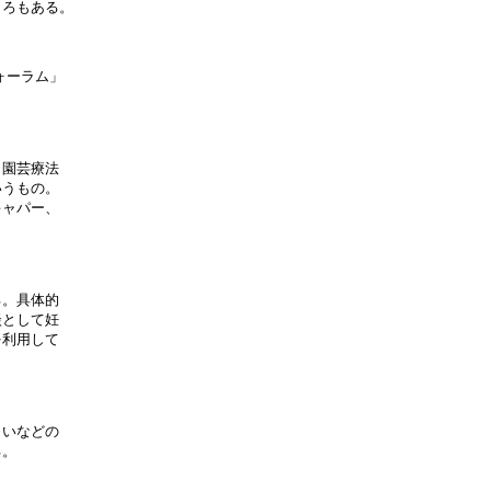
ろもある。

ォーラム」

園芸療法

うもの。

ャパー、

。具体的

として妊

利用して

いなどの

。
