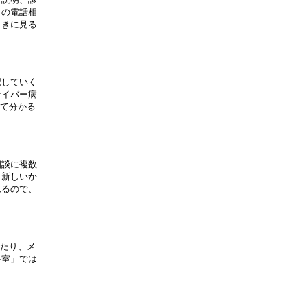
の電話相

きに見る

していく

イバー病

て分かる

談に複数

新しいか

るので、

たり、メ

室」では
