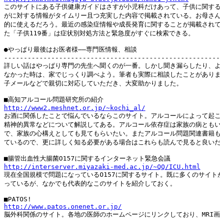

このサイトにある子供健康ガイドはさすが小児科だけあって、子供に関する
がに対する情報がタイムリー且つ充実した内容で掲載されている。お母さん
的に使えるだろう。最近の感染症情報や成長発育に関することが掲載されて
た「子供119番」は症状別対処方法と緊急度がすぐに検索できる。

●やっぱり最後はお医者様――専門医情報、相談

-------------------------------------------------------
詳しい話はやっぱり専門の先生へ聞くのが一番。しかし聞き漏らしたり、よ
なかった時は、家でじっくり調べよう。筆者も実際に相談したことがありま
子メールなどで親切に対応していただき、大変助かりました。

http://www2.meshnet.or.jp/~kochi_al/

お酒に関係したことで悩んでいるならこのサイト。アルコールによって起こ
精神的異常などについて解説してある。アルコール依存症は家族の病ともい
で、家族の心構えとしても見てもらいたい。またアルコール問題関連書籍も
ているので、更に詳しく知る必要がある場合はこれらも読んで見ると良いだ
http://interserver.miyazaki-med.ac.jp/~QQ/ICU.html

現在全国規模で問題になっているO157に関するサイト。既に多くのサイト
っているが、なかでも代表的なこのサイトを紹介しておく。

http://www.patos.onenet.or.jp/

脳外科関係のサイト。各地の医師のホームページにリンクしており、MRI画