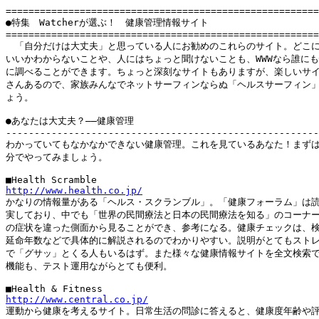
=======================================================
●特集　Watcherが選ぶ！　健康管理情報サイト

=======================================================
　「自分だけは大丈夫」と思っている人にお勧めのこれらのサイト。どこに
いいかわからないことや、人にはちょっと聞けないことも、WWWなら誰にも
に調べることができます。ちょっと深刻なサイトもありますが、楽しいサイ
さんあるので、家族みんなでネットサーフィンならぬ「ヘルスサーフィン」
ょう。

●あなたは大丈夫？――健康管理

-------------------------------------------------------
わかっていてもなかなかできない健康管理。これを見ているあなた！まずは
分でやってみましょう。

http://www.health.co.jp/

かなりの情報量がある「ヘルス・スクランブル」。「健康フォーラム」は読
実しており、中でも「世界の民間療法と日本の民間療法を知る」のコーナー
の症状を違った側面から見ることができ、参考になる。健康チェックは、検
延命年数などで具体的に解説されるのでわかりやすい。説明がとてもストレ
で「グサッ」とくる人もいるはず。また様々な健康情報サイトを全文検索で
機能も、テスト運用ながらとても便利。

http://www.central.co.jp/

運動から健康を考えるサイト。日常生活の問診に答えると、健康度年齢や評