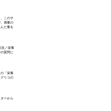
、このサ

、酒量の

んだ量を



況／栄養

の質問に

の「栄養

グリコの

ターから
