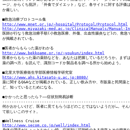
ージ、からくち批評」「外食でダイエット」など。各サイトに対する評価は
か厳しい。

http://www.mnet.or.jp/~hospital/Protocol/Protocol.html
http://www.miyazaki-med.ac.jp/ClinicalManuals/Manual-In

医師が行なう救急治療手順(小救急医療、外傷、出血性腸炎など)の、救急マ
が掲載されている。

http://www.bekkoame.or.jp/~youkun/index.html

医者からもらった薬の薬効などを、あなたは把握しているだろうか。まずは
薬の調べ方」を読んで、識別コードか製品名を調べる所から始めよう。

http://www.ahs.kitasato-u.ac.jp:8080/

薬に関するQ&Aなどが掲載されている。正しい飲み方や、市販薬と民間薬と
ど、知っているとためになる。

●かかったと思ったら？――症状別簡易診断

-------------------------------------------------------
何かおかしいけど、医者に見てもらうほどのことではないようだが…。そんな
て欲しいこのサイト。

http://www.secom.co.jp/well/index.html

身体の調子がちょっとおかしい時、症状別に可能性のある病気とその簡単な