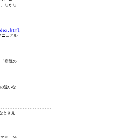
、なかな

dex.html
ニュアル

「病院の

の違いな

---------------------

とき見

説明、診
