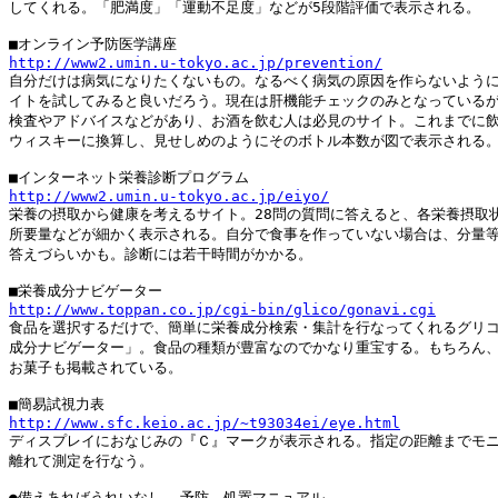
してくれる。「肥満度」「運動不足度」などが5段階評価で表示される。

http://www2.umin.u-tokyo.ac.jp/prevention/

自分だけは病気になりたくないもの。なるべく病気の原因を作らないように
イトを試してみると良いだろう。現在は肝機能チェックのみとなっているが
検査やアドバイスなどがあり、お酒を飲む人は必見のサイト。これまでに飲
ウィスキーに換算し、見せしめのようにそのボトル本数が図で表示される。
http://www2.umin.u-tokyo.ac.jp/eiyo/

栄養の摂取から健康を考えるサイト。28問の質問に答えると、各栄養摂取状
所要量などが細かく表示される。自分で食事を作っていない場合は、分量等
答えづらいかも。診断には若干時間がかかる。

http://www.toppan.co.jp/cgi-bin/glico/gonavi.cgi

食品を選択するだけで、簡単に栄養成分検索・集計を行なってくれるグリコ
成分ナビゲーター」。食品の種類が豊富なのでかなり重宝する。もちろん、
お菓子も掲載されている。

http://www.sfc.keio.ac.jp/~t93034ei/eye.html

ディスプレイにおなじみの『Ｃ』マークが表示される。指定の距離までモニ
離れて測定を行なう。

●備えあればうれいなし――予防、処置マニュアル
