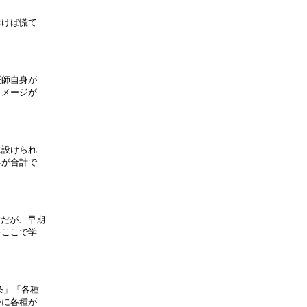
---------------------

けば慌て

師自身が

メージが

設けられ

が合計で

だが、早期

ここで学

」「各種

に各種が
