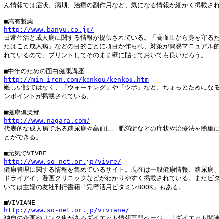
ん情報では症状、病期、治療の副作用など、気になる情報が細かく掲載され
http://www.banyu.co.jp/

日常生活と成人病に関する情報が提供されている。「高血圧から身を守るた
たばこと成人病」などの目的ごとに項目が作られ、対策が簡易マニュアル的
れているので、プリントしてそのまま壁に貼っておいても良いだろう。

http://min-iren.com/kenkou/kenkou.htm

難しい話ではなく、「ウォーキング」や「ツボ」など、ちょっとためになる
ンポイントが掲載されている。

http://www.nagara.com/

代表的な成人病である糖尿病や高血圧、肥満症などの症状や治療法を簡単に
とができる。

http://www.so-net.or.jp/vivre/

健康管理に関する情報を集めているサイト。現在は一般健康情報、糖尿病、
ドライアイ、漫画クリニックなどがわかりやすく掲載されている。またビタ
いては主婦の友社刊行書籍「完璧活用ビタミンBOOK」もある。

http://www.so-net.or.jp/viviane/

独自の企画やリンク集があるダイエット情報専門ページ。「ダイエット関連