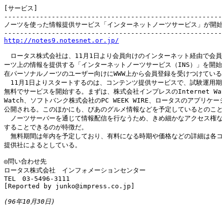
[サービス]

-------------------------------------------------------
ノーツを使った情報提供サービス「インターネットノーツサービス」が開始
http://notes9.notesnet.or.jp/
　ロータス株式会社は、11月1日より会員向けのインターネット経由で会員
ーツ上の情報を提供する「インターネットノーツサービス（INS）」を開始
在パーソナルノーツのユーザー向けにWWW上から会員登録を受けつけている
　11月1日よりスタートするのは、コンテンツ提供サービスで、試験運用期
無料でサービスを開始する。まずは、株式会社インプレスのInternet Watc
Watch、ソフトバンク株式会社のPC WEEK WIRE、ロータスのアプリケー
公開される。このほかにも、ぴあのグルメ情報などを予定しているとのこと
　ノーツサーバーを通じて情報配信を行なうため、きめ細かなアクセス権な
することできるのが特徴だ。

　無料期間は年内を予定しており、有料になる時期や価格などの詳細は各コ
提供社によるとしている。

◎問い合わせ先

ロータス株式会社　インフォメーションセンター

TEL　03-5496-3111

[Reported by junko@impress.co.jp]

(96年10月30日)