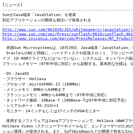
[ニュース]

-------------------------------------------------------
SunがJava端末「JavaStation」を発表

対応アプリケーションの開発も相次いで発表される

http://www.sun.com/961029/JES/whitepapers/javastation/j
http://www.sun.com/smi/Press/sunflash/9610/sunflash.961
http://www.insignia.com/marcom/PressReleases/NT_Product
　米国Sun Microsystemsは、10月29日、Java端末「JavaStation
　OracleらのNCと同様に、ハードディスクや拡張スロット、フロッピーデ
イブ、CD-ROMドライブなどはついていない。システムは、ネットワーク経
フラッシュメモリー（97年中頃に対応）から起動する。基本的な仕様は、以
・OS：JavaOS

・ブラウザー：HotJava

・プロセッサ：microSPARC-II（100MHz）

・メインメモリ：8MBから64MBまで

・フラッシュメモリ：4MBから64MBまで（97年中頃に対応）

・ネットワーク接続：10Base-T（100Base-Tは97年中頃に対応予定）

・シリアルポート：RS-232C×1

・モニター：14インチもしくは17インチのVGAモニター

　使用するソフトウェアはJavaアプリケーションで、HotJava（WWWブラ
HotJava Views（スケジューラーやメールなど、エンドユーザーのための
ション環境）が提供される。また、SoftWindowsなどの開発で有名なInsig