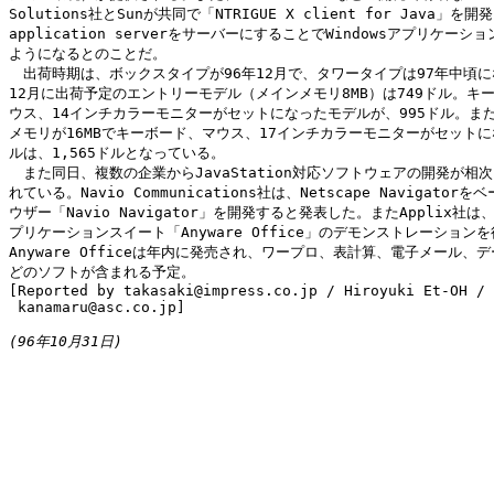
Solutions社とSunが共同で「NTRIGUE X client for Java」を開発し
application serverをサーバーにすることでWindowsアプリケーシ
ようになるとのことだ。

　出荷時期は、ボックスタイプが96年12月で、タワータイプは97年中頃に
12月に出荷予定のエントリーモデル（メインメモリ8MB）は749ドル。キー
ウス、14インチカラーモニターがセットになったモデルが、995ドル。また
メモリが16MBでキーボード、マウス、17インチカラーモニターがセットに
ルは、1,565ドルとなっている。

　また同日、複数の企業からJavaStation対応ソフトウェアの開発が相次
れている。Navio Communications社は、Netscape Navigatorを
ウザー「Navio Navigator」を開発すると発表した。またApplix社は
プリケーションスイート「Anyware Office」のデモンストレーションを
Anyware Officeは年内に発売され、ワープロ、表計算、電子メール、デ
どのソフトが含まれる予定。

[Reported by takasaki@impress.co.jp / Hiroyuki Et-OH / 
 kanamaru@asc.co.jp]

(96年10月31日)