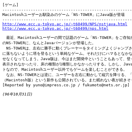
[ゲーム]

-------------------------------------------------------
Macintoshユーザーお馴染みのゲーム「NS-TOWER」にJava版が登場

http://www.ecc.u-tokyo.ac.jp/~t60499/NPS/nstjava.html
http://www.ecc.u-tokyo.ac.jp/~t60499/nps.html
　最近、Macintoshユーザーの間で話題のゲーム「NS-TOWER」をご存知
のNS-TOWERに、なんとJavaバージョンが登場した。

　NS-TOWERは、左右に勝手に動くプレーヤーをタイミングよくジャンプさ
に落ちないように塔を登るという単純なゲーム。それだけにハマるとなかな
せなくなってしまう。Java版は、今はまだ開発中ということもあって、登っ
表示されなかったり、床の種類が1種類しかなかったりする。しかし、Java
トなので、Macintoshユーザー以外でもゲームを楽しむことができる。

　なお、NS-TOWERとは逆に、ユーザーを左右に動かして縦穴を降りる、「NS
（Macintosh版）という新作も公開されている。また眠れない夜が続きそ
[Reported by yuno@impress.co.jp / fukumoto@nets.or.jp]

(96年10月31日)