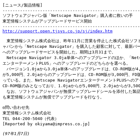
[ニュース/製品情報]

-------------------------------------------------------
ソフトウェアジャパン版「Netscape Navigator」購入者に救いの手

東芝情報システムがアップグレードサービス開始

http://support.open.tjsys.co.jp/sj/index.htm
　東芝情報システム株式会社は、昨年11月に営業を停止した株式会社ソフト
ャパンから「Netscape Navigator」を購入した顧客に対して、最新バージ
へのアップグレードサービスを開始した。期間は3月31まで。

　Netscape Navigator 3.0ja単体へのアップグレードのほか、「Netsca
エンターテーメントPLUS」へのアップグレードのどちらかを選べる。

　バージョン1.0jaから3.0ja単体へのアップグレードは、CD-ROM版が4,5
が5,000円、2.0jaからのアップグレードは、CD-ROM版が3,000円、FD版
っている。また、Netscape NavigatorエンターテーメントPLUSへの
CD-ROM版のみとなっており、1.0jaからが5,000円、2.0jaからが3,500
　なお、ソフトウェアジャパンが無償アップグレードシールを添付した製品
も東芝情報システムが無償でアップグレードを行なう。

◎問い合わせ先

東芝情報システム株式会社

TEL 044-200-5040（代表）

[Reported by okiyama@impress.co.jp]

(97年1月7日)