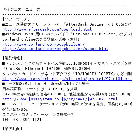
-------------------------------------------------------
ダイジェストニュース

-------------------------------------------------------
[ソフトウェア]

http://www.afterdark.com/download.html

■Windows 95/NT用C++のコンパイラ「Borland C++Builder」の
http://www.borland.com/bcppbuilder/
http://www.borland.com/bcppbuilder/steps.html
[製品情報]

■トランステックからカ－ドバス準拠10/100Mbpsイ－サネットアダプタ新
「CardBus Ethernet 10/100」価格39,800円

http://www.transtech.co.jp/stl_info/prs_rel/97inf01.xc.

■「一太郎8/R.1 for Windows95/NT」2月発売

日本語変換システムには「ATOK11」を搭載

http://www.justsystem.co.jp/nr/news/j9701091.html

■ユニネットコミュニケーションズがOCN解説ビデオを発売。価格は8,000円
◎問い合わせ先

ユニネットコミュニケーションズ株式会社

TEL　03-5394-1121

[業界動向]
