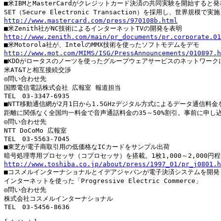
■米IBMとMasterCardがクレジットカード決済の共同実験を開始すると発表
http://www.mastercard.com/press/970108b.html
http://www.zenith.com/main/pr_documents/pr.corporate.01
http://www.mot.com/MIMS/ISG/PressAnnouncements/010897.h

■KDDがロータスのノーツを使ったグループウェアサービスのネットワークに
米AT&Tと相互接続交渉

◎問い合わせ先

国際電信電話株式会社 広報室 報道担当

TEL　03-3347-6935

■NTT移動通信網が2月1日から1.5GHzデジタル方式によるデータ通信料金
距離に関係なく全国均一料金で音声通話料金の35～50%割引。事前に申し込
◎問い合わせ先

NTT DoCoMo 広報室

TEL　03-5563-7045

■東芝が電子商取引用の低価格なICカードをサンプル出荷

http://www.toshiba.co.jp/about/press/1997_01/pr_j0801.h

■コスメルインターナショナルとイデアジャパンが電子決済システムを開発

インターネットを使った「Progressive Electric Commerce」

◎問い合わせ先

株式会社コスメルインターナショナル

TEL　03-5456-8636
