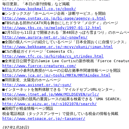
http://www.bookmall.co.jp/cbook/
http://www.syntax.co.jp/bi-page/agency-s.html
http://www.tbs.co.jp/melody/1997-01-12.html
http://www.aurora-net.or.jp/~snowfes/
http://www.bekkoame.or.jp/~mcyy/okuni/jiman.html
http://www.tfc.co.jp/hiroba/cs_st/index.html
http://www.fierce-creatures.com/
http://www.jca.or.jp/~toshi/MRTA/MRTAindex.html
http://www.avisnet.or.jp/~sun/
http://www.jtnet.ad.jp/WWW/MILDSEVEN/urlc/
http://www.u-aizu.ac.jp/~s1021078/search/

■国税庁が税金情報ページ開設

http://www.netspace.or.jp/~taxanser/
(97年1月10日)