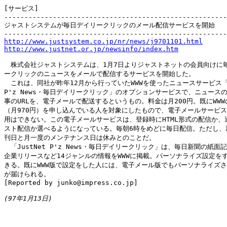
[サービス]

-------------------------------------------------------
ジャストシステムが毎日デイリークリックのメール配信サービスを開始

http://www.justsystem.co.jp/nr/news/j9701101.html
http://www.justnet.or.jp/newsinfo/index.htm
　株式会社ジャストシステムは、1月7日よりジャストネットの会員向けに毎
ークリックのニュースをメールで配信するサービスを開始した。

　これは、同社が昨年12月から行っていたWWWを使ったニュースサービス「Ju
P'z News・毎日デイリークリック」のオプションサービスで、ニュースの
事のURLを、電子メールで配送するというもの。料金は月200円。既にWWW
（月970円）を申し込んでいる人を対象にしたもので、電子メールサービス
用はできない。この電子メールサービスは、登録時にHTML形式の配信か、通
スト配信か選べるようになっている。毎朝6時をめどに毎日配信。ただし、新
刊日と月一度のメンテナンス日は休みとのことだ。

　「JustNet P'z News・毎日デイリークリック」は、毎日新聞の紙面
企業リリースなど14ジャンルの情報をWWWに掲載。パーソナライズ設定をす
きる。既にWWW版で設定をした人には、電子メール版でもパーソナライズさ
が届けられる。

[Reported by junko@impress.co.jp]

(97年1月13日)