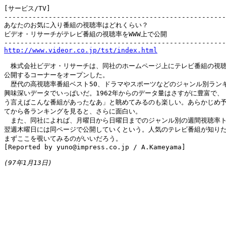
[サービス/TV]

-------------------------------------------------------
あなたのお気に入り番組の視聴率はどれくらい？

ビデオ・リサーチがテレビ番組の視聴率をWWW上で公開

http://www.videor.co.jp/tst/index.html
　株式会社ビデオ・リサーチは、同社のホームページ上にテレビ番組の視聴
公開するコーナーをオープンした。

　歴代の高視聴率番組ベスト50、ドラマやスポーツなどのジャンル別ランキ
興味深いデータでいっぱいだ。1962年からのデータ量はさすがに豊富で、「
う言えばこんな番組があったなあ」と眺めてみるのも楽しい。あらかじめ予
てから各ランキングを見ると、さらに面白い。

　また、同社によれば、月曜日から日曜日までのジャンル別の週間視聴率トッ
翌週木曜日には同ページで公開していくという。人気のテレビ番組が知りた
まずここを覗いてみるのがいいだろう。

[Reported by yuno@impress.co.jp / A.Kameyama]

(97年1月13日)