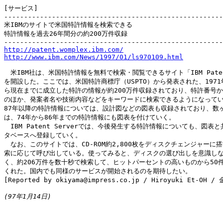
[サービス]

-------------------------------------------------------
米IBMのサイトで米国特許情報を検索できる

特許情報を過去26年間分の約200万件収録

http://patent.womplex.ibm.com/
http://www.ibm.com/News/1997/01/ls970109.html
　米IBM社は、米国特許情報を無料で検索・閲覧できるサイト「IBM Patent 
を開設した。ここでは、米国特許商標庁（USPTO）から発表された、1971年
ら現在までに成立した特許の情報が約200万件収録されており、特許番号か
のほか、発案者名や技術内容などをキーワードに検索できるようになってい
87年以降の特許情報については、設計図などの図表も収録されており、数ヶ
は、74年から86年までの特許情報にも図表を付けていく。

　IBM Patent Serverでは、今後発生する特許情報についても、図表と
タベースへ登録していく。

　なお、このサイトでは、CD-ROM約2,800枚をディスクチェンジャーに搭
索に応じて呼び出している。使ってみると、ディスクの選び出しを意識しな
く、約206万件を数十秒で検索して、ヒットパーセントの高いものから50件
くれた。国内でも同様のサービスが開始されるのを期待したい。

[Reported by okiyama@impress.co.jp / Hiroyuki Et-OH /
(97年1月14日)