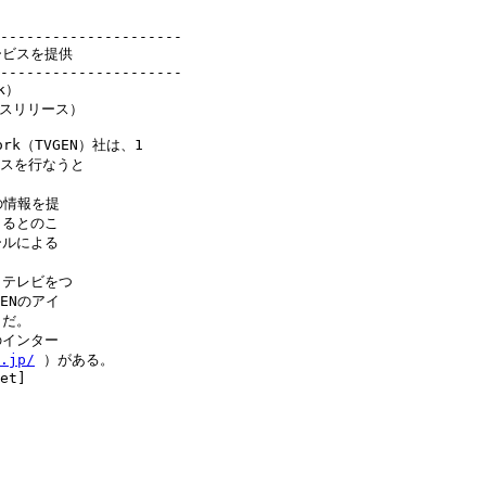
---------------------

ビスを提供

スリリース）

ork（TVGEN）社は、1

ビスを行なうと

情報を提

るとのこ

ルによる

テレビをつ

Nのアイ

だ。

インター

.jp/
 ）がある。

et]
