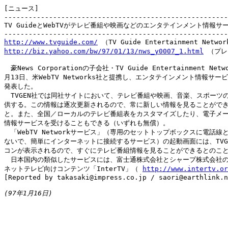
[ニュース]

-------------------------------------------------------
TV GuideとWebTVがテレビ番組や映画などのエンタテインメント情報サー
http://www.tvguide.com/
http://biz.yahoo.com/bw/97/01/13/nws_y0007_1.html
 （プレ
　豪News Corporationの子会社・TV Guide Entertainment Netw
月13日、米WebTV Networks社と提携し、エンタテインメント情報サー
発表した。

　TVGEN社では同社サイトにおいて、テレビ番組や映画、音楽、スポーツの
供する。この情報は逐次更新されるので、常に新しい情報を見ることができ
と。また、全国／ローカルのテレビ番組表をカスタマイズしたり、電子メー
情報サービスを受けることもできる（いずれも無償）。

　「WebTV Networkサービス」（専用のセットトップボックスに電話線と
ないで、簡単にインターネットに接続するサービス）の起動画面には、TVGE
コンが表示されるので、すぐにテレビ番組情報を見ることができるとのこと
　日本国内の類似したサービスには、富士通株式会社とシャープ株式会社の
ネットテレビ向けコンテンツ「InterTV」（ 
http://www.intertv.or
[Reported by takasaki@impress.co.jp / saori@earthlink.n
(97年1月16日)