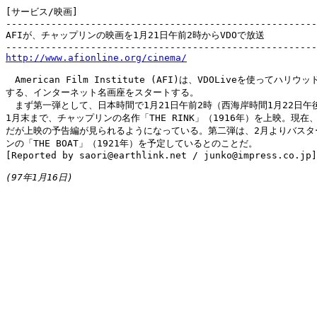
[サービス/映画]

-------------------------------------------------------
AFIが、チャップリンの映画を1月21日午前2時からVDOで放送

http://www.afionline.org/cinema/
　American Film Institute (AFI)は、VDOLiveを使ってハリ
する、インターネット名画座をスタートする。

　まず第一弾として、日本時間で1月21日午前2時（西海岸時間1月22日午後
1月末まで、チャップリンの名作「THE RINK」（1916年）を上映。現在、
だが上映の予告編が見られるようになっている。第二弾は、2月よりバスター
ンの「THE BOAT」（1921年）を予定しているとのことだ。

[Reported by saori@earthlink.net / junko@impress.co.jp]

(97年1月16日)