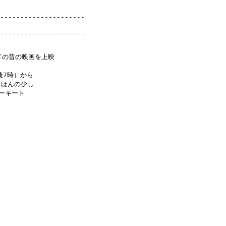
---------------------

ウッドの昔の映画を上映

7時）から

ほんの少し

キート
