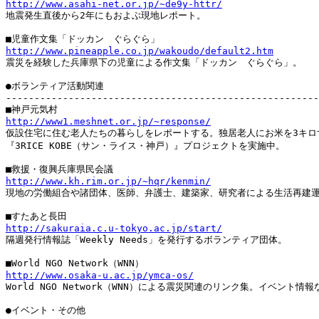
http://www.asahi-net.or.jp/~de9y-httr/

地震発生直後から2年にもおよぶ現地レポート。

http://www.pineapple.co.jp/wakoudo/default2.htm

震災を経験した兵庫県下の児童による作文集「ドッカン　ぐらぐら」。

●ボランティア活動関連

-------------------------------------------------------
http://www1.meshnet.or.jp/~response/

仮設住宅に住む老人たちの暮らしをレポートする。独居老人にお米を3キロ
『3RICE KOBE（サン・ライス・神戸）』プロジェクトを実施中。

http://www.kh.rim.or.jp/~hqr/kenmin/

現地の労働組合や諸団体、医師、弁護士、建築家、研究者による生活再建運
http://sakuraia.c.u-tokyo.ac.jp/start/

隔週発行情報誌「Weekly Needs」を発行するボランティア団体。

http://www.osaka-u.ac.jp/ymca-os/

World NGO Network（WNN）による震災関連のリンク集。イベント情報
●イベント・その他
