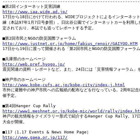
-------------------------------------------------------
http://www.iaa.wide.ad.jp/

17日から18日にかけて行われる、WIDEプロジェクトによるインターネット
練（本誌97年1月7日号参照）。日比谷公園でインターネットカーを利用した
定されており、本誌でも追ってレポートする予定。

http://www.justnet.or.jp/home/fabius_renoir/GAIYOO.HTM

17日から19日に渡って開催される「第2回市民とNGOの防災国際フォーラム
http://web.pref.hyogo.jp/

震災関連の資料・レポートなど。また、24日には「災害情報フォーラム」を
http://www.kobe-cufs.ac.jp/kobe-city/index-j.html

市外に避難中の神戸市民への広報紙の配布などを行なっている。2周年記念
催予定。

http://www1.meshnet.or.jp/kobe-mic/world/rally/index.ht

神戸の観光情報をクイズラリー形式で紹介するHanger Cup Rally。17
大会が開催。

http://www.gaea.or.jp/117/