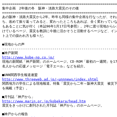
=======================================================
集中企画　2年後の冬　阪神・淡路大震災のその後

=======================================================
あの阪神・淡路大震災から2年。昨年も同様の集中企画を行なったが、それか
ち、改めて振り返ってみると、変わったところもあれば、全く変わっていな
もあることに気が付く（本誌96年1月17日号参照）。2年に渡り現地からレ
けているページ、震災を教訓に今後に活かそうと活動するページなど、イン
ト上での扱われ方も様々だ。

●現地からの声

-------------------------------------------------------
http://www.kobe-np.co.jp/

現地の新聞紙「神戸新聞」のホームページ。CD-ROM「最初の一週間」を17
名人からの応援メッセージ「電子エール」などを紹介。

http://www.threeweb.ad.jp/~unnnews/index.shtml

関西地方の学生による現地報道。特集「震災から二年～阪神大震災　被災下
を掲載（予定）。

http://www.marin.or.jp/kobekara/head.htm

震災をきっかけに創刊された月刊誌「神戸から」のホームページ。
