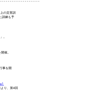
---------------------

上の災害訓

訓練も予

」。

開催。

行事を開

ml
日より、第4回
