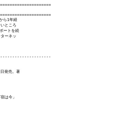
=====================

=====================

ら1年経

いところ

ポートを続

ターネッ

---------------------

日発売。著

宿は今」
