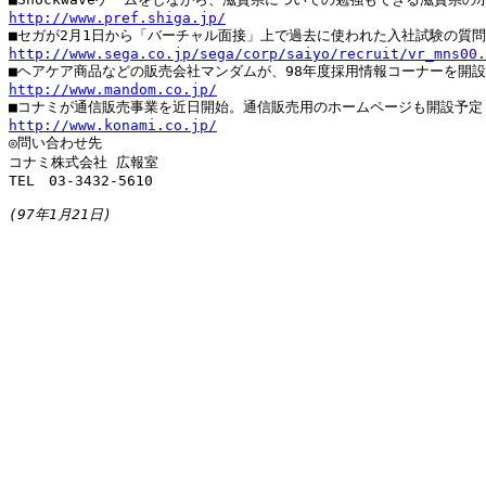
http://www.pref.shiga.jp/
http://www.sega.co.jp/sega/corp/saiyo/recruit/vr_mns00.
http://www.mandom.co.jp/
http://www.konami.co.jp/

◎問い合わせ先

コナミ株式会社 広報室

TEL　03-3432-5610

(97年1月21日)