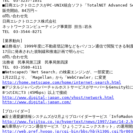
TEL　03-3237-1051

■日商エレクトロニクスがPC-UNIX統合ソフト「TotalNET Advanced Se
販売開始。84万円～

◎問い合わせ先

日商エレクトロニクス株式会社

ネットワークコンピューティング事業部 担当:岩永

TEL　03-3544-8271

[業界動向]

■法務省が、1999年度に不動産登記簿などをパソコン通信で閲覧できる制度
17日に発表された規制緩和推進計画で明らかに

◎問い合わせ先

法務省　民事局第三課　民事局第四課

TEL　03-3580-4111

■Netscapeの「Net Search」の検索エンジンが、一部変更に

http://home.netscape.com/home/internet-search.html

■デジタルジャパンのバーチャルホストサービスがサーバーをGenuity社に
http://www.digital-japan.com/vhost/network.html
http://www.digital-japan.com/
[プロバイダー]

http://www.fujitsu.co.jp/hypertext/news/1997/Jan/14-2.h
http://web.pref.hyogo.jp/cgi-bin/bbs/hbjk130G.cgi?br003