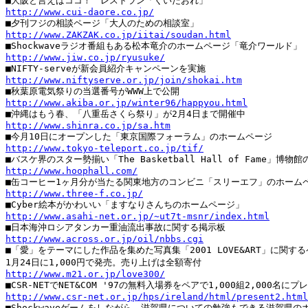
http://www.cui-daore.co.jp/
http://www.ZAKZAK.co.jp/iitai/soudan.html
http://www.jiw.co.jp/ryusuke/
http://www.niftyserve.or.jp/join/shokai.htm
http://www.akiba.or.jp/winter96/happyou.html
http://www.shinra.co.jp/sa.htm
http://www.tokyo-teleport.co.jp/tif/
http://www.hoophall.com/
http://www.three-f.co.jp/
http://www.asahi-net.or.jp/~ut7t-msnr/index.html
http://www.across.or.jp/oil/nbbs.cgi

■「愛」をテーマにした作品を集めた写真集「2001 LOVE&ART」に関する
http://www.m21.or.jp/love300/
http://www.csr-net.or.jp/hps/ireland/html/present2.html