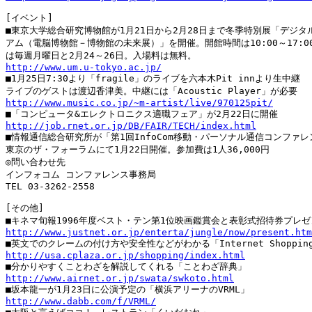
[イベント]

■東京大学総合研究博物館が1月21日から2月28日まで冬季特別展「デジタル
アム（電脳博物館－博物館の未来展）」を開催。開館時間は10:00～17:00
http://www.um.u-tokyo.ac.jp/

■1月25日7:30より「fragile」のライブを六本木Pit innより生中継

http://www.music.co.jp/~m-artist/live/970125pit/
http://job.rnet.or.jp/DB/FAIR/TECH/index.html

■情報通信総合研究所が「第1回InfoCom移動・パーソナル通信コンファレ
東京のザ・フォーラムにて1月22日開催。参加費は1人36,000円

◎問い合わせ先

インフォコム コンファレンス事務局

TEL 03-3262-2558

[その他]

http://www.justnet.or.jp/enterta/jungle/now/present.htm
http://usa.cplaza.or.jp/shopping/index.html
http://www.airnet.or.jp/swata/swkoto.html
http://www.dabb.com/f/VRML/