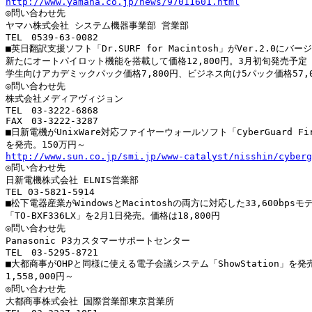
http://www.yamaha.co.jp/news/97011601.html

◎問い合わせ先

ヤマハ株式会社 システム機器事業部 営業部

TEL　0539-63-0082

■英日翻訳支援ソフト「Dr.SURF for Macintosh」がVer.2.0にバー
新たにオートパイロット機能を搭載して価格12,800円。3月初旬発売予定

学生向けアカデミックパック価格7,800円、ビジネス向け5パック価格57,0
◎問い合わせ先

株式会社メディアヴィジョン

TEL　03-3222-6868

FAX　03-3222-3287

■日新電機がUnixWare対応ファイヤーウォールソフト「CyberGuard Fire
http://www.sun.co.jp/smi.jp/www-catalyst/nisshin/cyberg

◎問い合わせ先

日新電機株式会社 ELNIS営業部

TEL 03-5821-5914

■松下電器産業がWindowsとMacintoshの両方に対応した33,600bpsモデ
「TO-BXF336LX」を2月1日発売。価格は18,800円

◎問い合わせ先

Panasonic P3カスタマーサポートセンター

TEL　03-5295-8721

■大都商事がOHPと同様に使える電子会議システム「ShowStation」を発売
1,558,000円～

◎問い合わせ先

大都商事株式会社 国際営業部東京営業所
