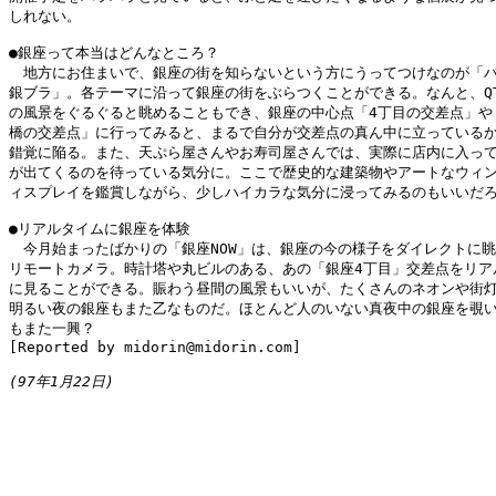
しれない。

●銀座って本当はどんなところ？

　地方にお住まいで、銀座の街を知らないという方にうってつけなのが「バ
銀ブラ」。各テーマに沿って銀座の街をぶらつくことができる。なんと、QTV
の風景をぐるぐると眺めることもでき、銀座の中心点「4丁目の交差点」や「
橋の交差点」に行ってみると、まるで自分が交差点の真ん中に立っているか
錯覚に陥る。また、天ぷら屋さんやお寿司屋さんでは、実際に店内に入って
が出てくるのを待っている気分に。ここで歴史的な建築物やアートなウィン
ィスプレイを鑑賞しながら、少しハイカラな気分に浸ってみるのもいいだろ
●リアルタイムに銀座を体験

　今月始まったばかりの「銀座NOW」は、銀座の今の様子をダイレクトに眺
リモートカメラ。時計塔や丸ビルのある、あの「銀座4丁目」交差点をリアル
に見ることができる。賑わう昼間の風景もいいが、たくさんのネオンや街灯
明るい夜の銀座もまた乙なものだ。ほとんど人のいない真夜中の銀座を覗い
もまた一興？

[Reported by midorin@midorin.com]

(97年1月22日)