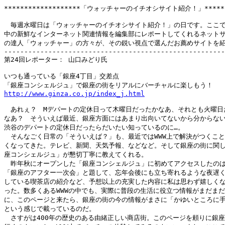
*******************「ウォッチャーのイチオシサイト紹介！」********
　毎週水曜日は「ウォッチャーのイチオシサイト紹介！」の日です。ここで
中の新鮮なインターネット関連情報を編集部にレポートしてくれるネットサ
の達人「ウォッチャー」の方々が、その鋭い視点で選んだお薦めサイトを紹
-------------------------------------------------------
第24回レポーター： 山口みどり氏

いつも通っている「銀座4丁目」交差点

http://www.ginza.co.jp/index_j.html
　あれぇ？　Mデパートの定休日って木曜日だったかなあ、それとも火曜日だ
なあ？　そういえば最近、銀座方面にはあまり出向いてないから分からない
渋谷のデパートの定休日だったらだいたい知っているのに…。

　そんなごく日常の「そういえば？」も、最近ではWWW上で解決がつくこと
くなってきた。テレビ、新聞、天気予報、などなど。そして銀座の街に関し
座コンシェルジュ」が懇切丁寧に教えてくれる。

　昨年秋にオープンした「銀座コンシェルジュ」に初めてアクセスしたのは1
「銀座のアフター一次会」と題して、忘年会後にも立ち寄れるような夜遅く
している喫茶店の紹介など、予想以上の充実した内容に私は思わず嬉しくな
った。数多くあるWWWの中でも、実際に普段の生活に役立つ情報がまだまだ
に、このページと来たら、銀座の街の今の情報がまさに「かゆいところに手
という感じで載っているのだ。

　さすがは400年の歴史のある由緒正しい商店街。このページを頼りに銀座