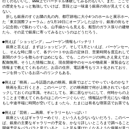
行くのもいいし、WWW上でバーチャル体験してみるのもいい。また、ここで
の歴史をちょっと勉強していけば、普段とは一味違う銀座の街が見えてくる
ない。

　折しも銀座のすぐお隣の丸の内、都庁跡地に大小4つのホールと展示ホール
た「東京国際フォーラム」が1月10日にオープンしたばかり。銀座の街もそ
ン記念祝いで賑わっている。山手線からも見える、船型のガラス張りの建物
たら、その足で銀座に寄ってみるというのはどうだろう。

●例えば「ショッピング」……バーゲン情報もバッチリ！

　銀座と言えば、まずはショッピング。そして1月といえば、バーゲンセール
し、そんな時に限って、各デパートやお店の定休日、営業時間を度忘れして
新聞のチラシを散らかすはめになる。でも、このページのURLさえ覚えてお
配御無用。そうした情報に加え、現在開催中のセールや物産展・展覧会など
情報まで教えてくれるのだ。お店の住所、電話番号もリスト化されており、
ージを持っているお店へのリンクもある。

●例えば「映画」……今話題のあの映画。銀座ではどこでやっているのかな？

　映画を見に行くとき、このページで、どの映画館で何が上映されているの
ックしておくのは常識。それにしても、家に居ながらにして、何時からの上
うことまで教えてくれるのはこのページぐらいだ。情報誌が手元にない場合
もし中途半端に時間が空いてしまったら、たまには有名な喫茶店でお茶でも
●例えば「芸術」……画廊、ギャラリーもいっぱい！

　銀座といえばギャラリーめぐり、という人も少ないないだろう。このペー
ば、銀座の主要なギャラリーの予定を、かなり詳しいところまで調べること
開催予定をパラパラと見ていると、ふと足を運びたくなるような個展が見つ