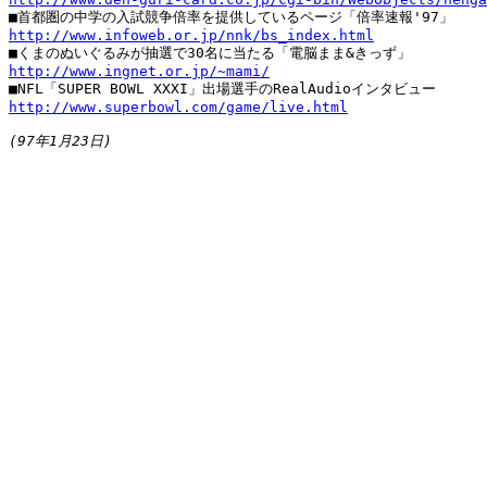
http://www.infoweb.or.jp/nnk/bs_index.html
http://www.ingnet.or.jp/~mami/
http://www.superbowl.com/game/live.html
(97年1月23日)