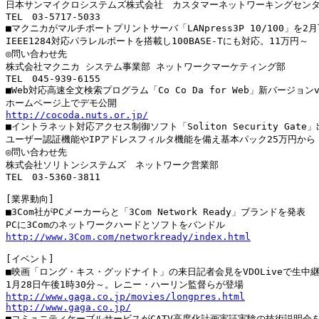
日本サンマイクロシステムズ株式会社　カスタマーネットワーキングセンタ
TEL　03-5717-5033

■マクニカがマルチポートプリントサーバ「LANpress3P 10/100」を2
IEEE1284対応パラレルポートを搭載し100BASE-Tにも対応。11万円～

◎問い合わせ先

株式会社マクニカ システム事業部 ネットワークマーケティング部

TEL　045-939-6155

■Web対応高速全文検索プログラム「Co Co Da for Web」新バージョンv
http://cocoda.nuts.or.jp/

■イントラネット対応アクセス制御ソフト「Soliton Security Gate」
ユーザー認証機能やIPアドレスフィルタ機能を備え基本パック25万円から

◎問い合わせ先

株式会社ソリトンシステムズ　ネットワーク営業部

TEL　03-5360-3811

[業界動向]

■3Com社がPCメーカーらと「3Com Network Ready」ブランドを発表

http://www.3Com.com/networkready/index.html
[イベント]

■映画「ロング・キス・グッドナイト」の来日記者会見をVDOLiveで生中継
http://www.gaga.co.jp/movies/longpres.html
http://www.gaga.co.jp/

■コミュニティケーブルサービスがCATV高度化計画実証実験の技術説明会を