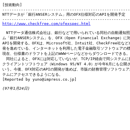
[技術動向]

-------------------------------------------------------
NTTデータが「銀行ANSERシステム」用のOFX仕様対応のAPIを開発予定

http://www.checkfree.com/ofexspec.html
　NTTデータ通信株式会社は、銀行などで用いられている同社の自動通知照
ム「銀行ANSERシステム」を、OFX（Open Financial Exchange）
APIを開発する。OFXは、Microsoft社、Intuit社、CheckFree社な
発を進めている、インターネットを利用した電子金融取引ソフトウェアの標
現在、仕様書のドラフトを上記のWWWページなどからダウンロードできる。

　同社によると、OFXには対応していないが、TCP/IP経由で同システムに
クライアントソフトウェア（Windows 95/NT 4.0）が今年6月にも公開
いう。今後、OFX対応のAPIの開発が進めば、市販の財務管理ソフトウェア
テムにアクセスできるようになる。

[Reported by yuno@impress.co.jp]

(97年1月24日)