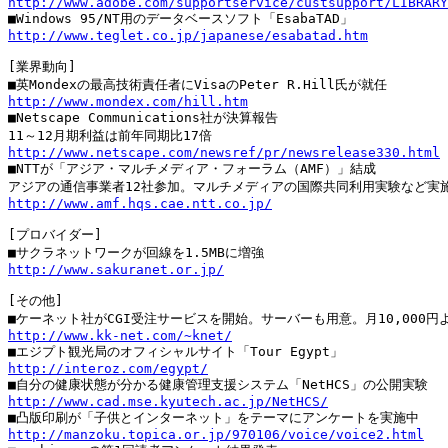
http://www.adobe.com/supportservice/custsupport/LIBRARY
http://www.teglet.co.jp/japanese/esabatad.htm
[業界動向]

http://www.mondex.com/hill.htm

■Netscape Communications社が決算報告

http://www.netscape.com/newsref/pr/newsrelease330.html

■NTTが「アジア・マルチメディア・フォーラム（AMF）」結成

http://www.amf.hqs.cae.ntt.co.jp/
[プロバイダー]

http://www.sakuranet.or.jp/
[その他]

http://www.kk-net.com/~knet/
http://interoz.com/egypt/
http://www.cad.mse.kyutech.ac.jp/NetHCS/
http://manzoku.topica.or.jp/970106/voice/voice2.html