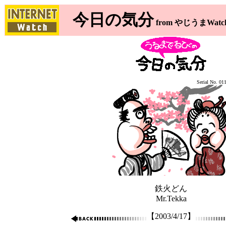
今日の気分
from やじうまWatc
Serial No. 01
鉄火どん
Mr.Tekka
【2003/4/17】