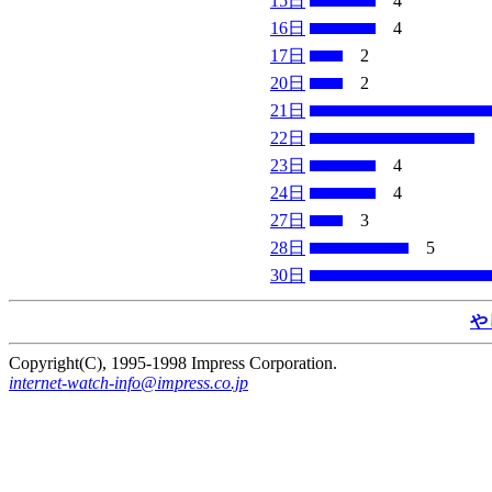
15日
4
16日
4
17日
2
20日
2
21日
22日
23日
4
24日
4
27日
3
28日
5
30日
や
Copyright(C), 1995-1998 Impress Corporation.
internet-watch-info@impress.co.jp