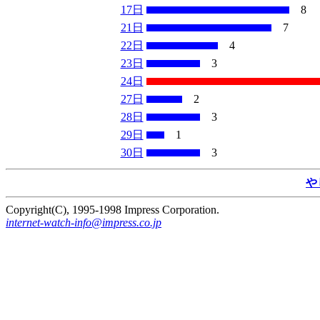
17日
8
21日
7
22日
4
23日
3
24日
27日
2
28日
3
29日
1
30日
3
や
Copyright(C), 1995-1998 Impress Corporation.
internet-watch-info@impress.co.jp