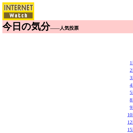
今日の気分
――人気投票
1
1
1