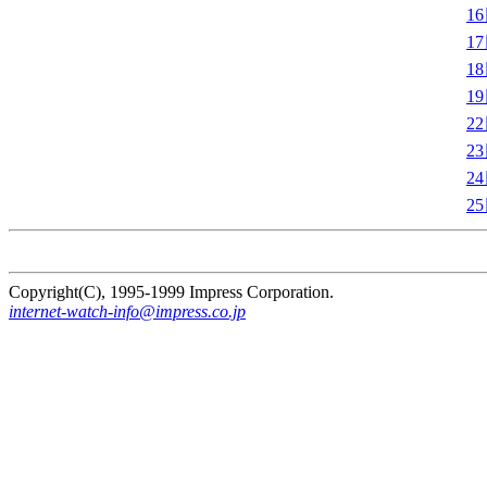
1
1
1
1
2
2
2
2
Copyright(C), 1995-1999 Impress Corporation.
internet-watch-info@impress.co.jp