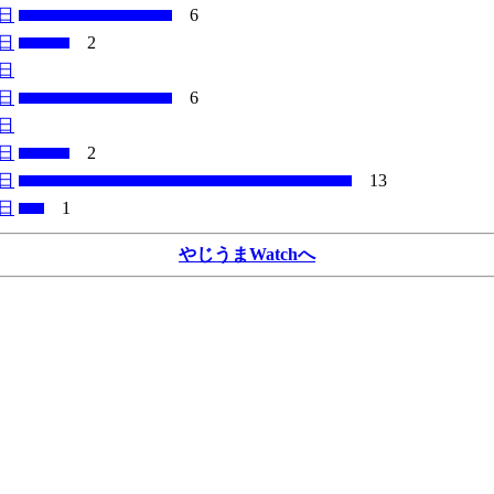
6日
6
7日
2
8日
9日
6
2日
3日
2
4日
13
5日
1
やじうまWatchへ