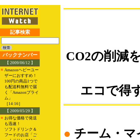
記事検索
CO2の削減
バックナンバー
【 2009/06/12 】
■
Amazonヘビーユー
ザーにおすすめ！
100円の商品1つで
エコで得す
も配送料無料で届
く「Amazonプライ
ム」
［14:16］
【 2009/05/29 】
■
お得な価格で発送
も迅速！
●
チーム・マ
ソフトドリンク＆
フードのお店「ご