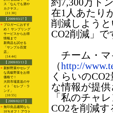
約7,300
ス「なんでも酒や
カクヤス」
在1人あたりが
［11:30］
【 2009/03/27 】
削減しようと
■
ブロガーにおすす
め！ サンプリング
CO2削減」で
サービスからお得
情報まで
新商品も試せる
「サンプル百貨
チーム・マイ
店」
［14:44］
【 2009/03/13 】
（
http://www.t
■
新鮮野菜やセレブ
な高級野菜をお得
くらいのCO
価格で！
大田市場直送のサ
な情報が提供
イト「セレブ・ラ
ンド」
「私のチャレ
［10:55］
【 2009/02/27 】
CO2を削減
■
無印良品週間なら
10％オフ！ アウト