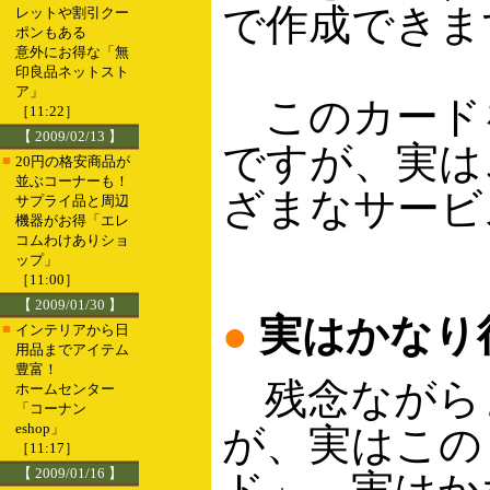
で作成できま
レットや割引クー
ポンもある
意外にお得な「無
印良品ネットスト
ア」
このカード
［11:22］
【 2009/02/13 】
ですが、実は
■
20円の格安商品が
並ぶコーナーも！
ざまなサービ
サプライ品と周辺
機器がお得「エレ
コムわけありショ
ップ」
［11:00］
【 2009/01/30 】
●
実はかなり
■
インテリアから日
用品までアイテム
豊富！
残念ながらま
ホームセンター
「コーナン
eshop」
が、実はこの
［11:17］
【 2009/01/16 】