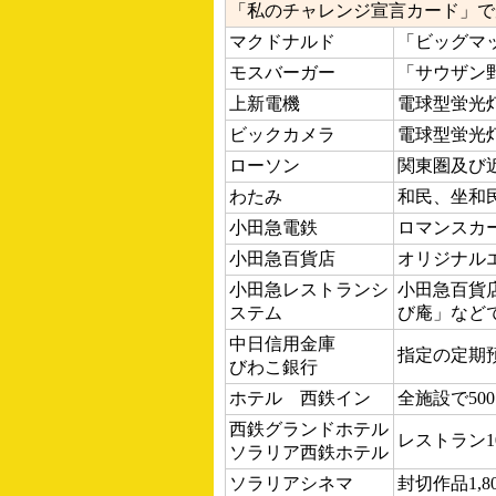
「私のチャレンジ宣言カード」で
マクドナルド
「ビッグマッ
モスバーガー
「サウザン野
上新電機
電球型蛍光
ビックカメラ
電球型蛍光
ローソン
関東圏及び
わたみ
和民、坐和
小田急電鉄
ロマンスカー
小田急百貨店
オリジナルエ
小田急レストランシ
小田急百貨
ステム
び庵」などで1
中日信用金庫
指定の定期
びわこ銀行
ホテル 西鉄イン
全施設で500
西鉄グランドホテル
レストラン1
ソラリア西鉄ホテル
ソラリアシネマ
封切作品1,8