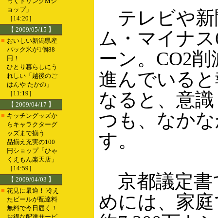
っくドリンクMシ
ョップ」
テレビや新
［14:20］
【 2009/05/15 】
ム・マイナス
■
おいしい新潟県産
パック米が1個88
ーン。CO2
円！
ひとり暮らしにう
進んでいると
れしい「越後のご
はんや たかの」
なると、意識
［11:19］
【 2009/04/17 】
つも、なかな
■
キッチングッズか
らキャラクターグ
ッズまで揃う
す。
品揃え充実の100
円ショップ「ひゃ
くえもん楽天店」
［14:59］
京都議定書で
【 2009/04/03 】
■
花見に最適！ 冷え
めには、家庭
たビールが配達料
無料で今日届く！
お得な配達サービ