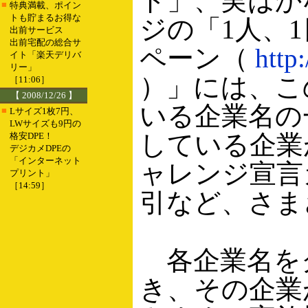
ド」、実はか
■
特典満載、ポイン
トも貯まるお得な
ジの「1人、1
出前サービス
出前宅配の総合サ
ペーン（
http
イト「楽天デリバ
リー」
）」には、こ
［11:06］
【 2008/12/26 】
いる企業名の
■
Lサイズ1枚7円、
LWサイズも9円の
している企業
格安DPE！
デジカメDPEの
「インターネット
ャレンジ宣言
プリント」
［14:59］
引など、さま
各企業名を
き、その企業