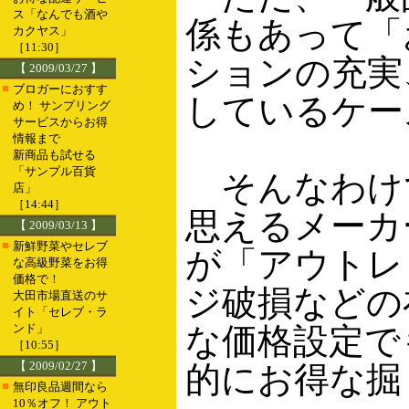
ス「なんでも酒や
係もあって「
カクヤス」
［11:30］
ションの充実
【 2009/03/27 】
■
ブロガーにおすす
しているケー
め！ サンプリング
サービスからお得
情報まで
新商品も試せる
「サンプル百貨
そんなわけ
店」
［14:44］
思えるメーカ
【 2009/03/13 】
■
新鮮野菜やセレブ
が「アウトレ
な高級野菜をお得
価格で！
ジ破損などの
大田市場直送のサ
イト「セレブ・ラ
ンド」
な価格設定で
［10:55］
【 2009/02/27 】
的にお得な掘
■
無印良品週間なら
10％オフ！ アウト