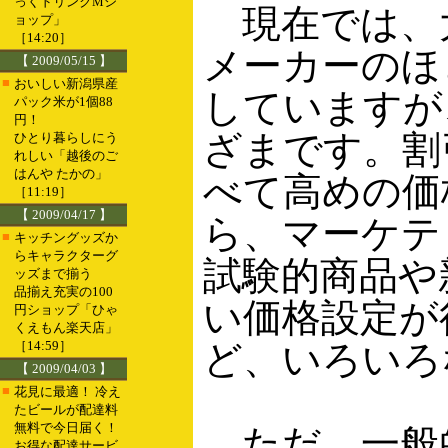
っくドリンクMシ
現在では、大
ョップ」
［14:20］
メーカーのほ
【 2009/05/15 】
■
おいしい新潟県産
していますが
パック米が1個88
円！
ざまです。割
ひとり暮らしにう
れしい「越後のご
はんや たかの」
べて高めの価
［11:19］
【 2009/04/17 】
ら、マーケテ
■
キッチングッズか
らキャラクターグ
試験的商品や
ッズまで揃う
品揃え充実の100
い価格設定が
円ショップ「ひゃ
くえもん楽天店」
［14:59］
ど、いろいろ
【 2009/04/03 】
■
花見に最適！ 冷え
たビールが配達料
無料で今日届く！
ただ、一般
お得な配達サービ