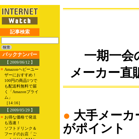
記事検索
一期一会
バックナンバー
【 2009/06/12 】
メーカー直
■
Amazonヘビーユー
ザーにおすすめ！
100円の商品1つで
も配送料無料で届
く「Amazonプライ
ム」
［14:16］
【 2009/05/29 】
●
大手メーカ
■
お得な価格で発送
も迅速！
がポイント
ソフトドリンク＆
フードのお店「ご