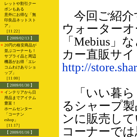
レットや割引クー
ポンもある
今回ご紹介す
意外にお得な「無
印良品ネットスト
ウォーターオ
ア」
［11:22］
「Mebiu
【 2009/02/13 】
■
20円の格安商品が
カー直販サイ
並ぶコーナーも！
サプライ品と周辺
機器がお得「エレ
http://store.sha
コムわけありショ
ップ」
［11:00］
【 2009/01/30 】
「いい暮ら
■
インテリアから日
用品までアイテム
るシャープ製
豊富！
ホームセンター
「コーナン
ンに販売して
eshop」
［11:17］
コーナーでは
【 2009/01/16 】