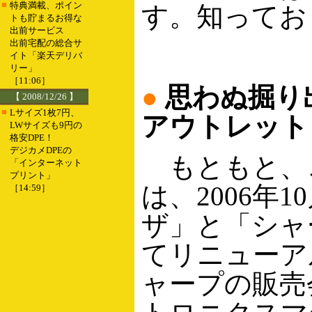
■
特典満載、ポイン
す。知ってお
トも貯まるお得な
出前サービス
出前宅配の総合サ
イト「楽天デリバ
リー」
［11:06］
●
思わぬ掘り
【 2008/12/26 】
■
Lサイズ1枚7円、
アウトレット
LWサイズも9円の
格安DPE！
デジカメDPEの
もともと、
「インターネット
プリント」
は、2006年
［14:59］
ザ」と「シャ
てリニューア
ャープの販売