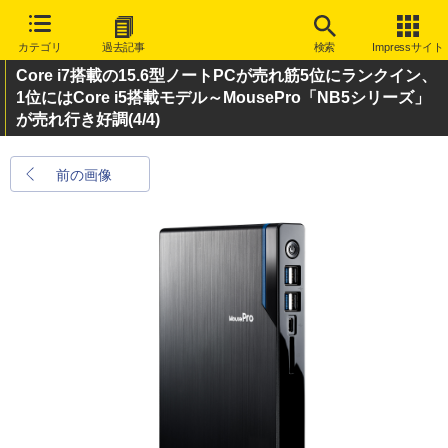
カテゴリ
過去記事
検索
Impressサイト
Core i7搭載の15.6型ノートPCが売れ筋5位にランクイン、
1位にはCore i5搭載モデル～MousePro「NB5シリーズ」
が売れ行き好調
(4/4)
前の画像