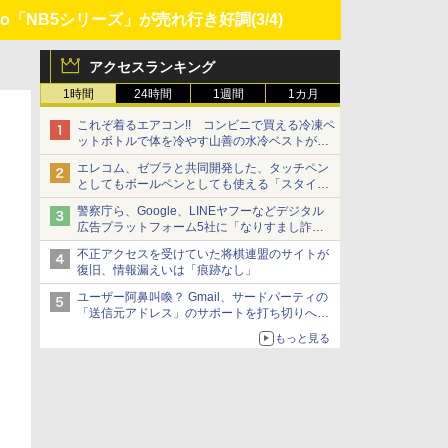
ePro「NB5シリーズ」が売れ行き好調
(3/4)
アクセスランキング
1時間
24時間
1週間
1カ月
これぞ着るエアコン!! コンビニで買える冷凍ペ
ットボトルで体を冷やす山善の水冷ベストがロ
ードバイクにちょうどいい【ぼっち・ざ・ろー
エレコム、ゼブラと共同開発した、タッチペン
ど！その14】【空いた時間でなにしてる？】
としてもボールペンとしても使える「スタイラ
スツーウェイ」発売 iPadにも紙にも、持ち替
警察庁ら、Google、LINEヤフーなどデジタル
えずに書き込める
広告プラットフォーム5社に「なりすまし詐欺
広告」対策強化を要請 著名人の写真や映像を
不正アクセスを受けていた将棋連盟のサイトが
使った投資詐欺などへの対策として
復旧、情報漏えいは「痕跡なし」
ユーザー阿鼻叫喚？ Gmail、サードパーティの
「送信元アドレス」のサポートを打ち切りへ
【やじうまWatch】
もっと見る