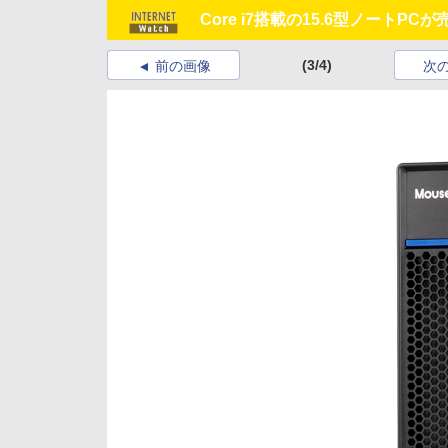
Core i7搭載の15.6型ノートP
(3/4)
前の画像
次