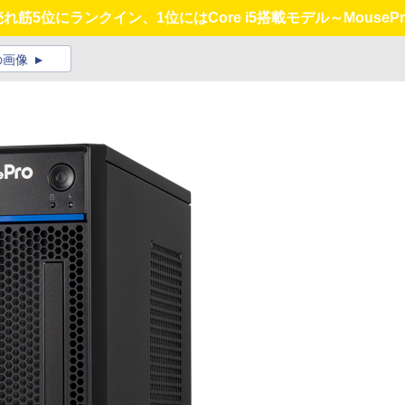
Cが売れ筋5位にランクイン、1位にはCore i5搭載モデル～Mous
の画像