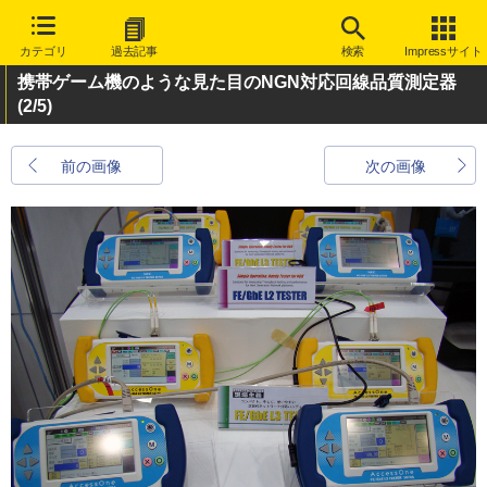
カテゴリ
過去記事
検索
Impressサイト
携帯ゲーム機のような見た目のNGN対応回線品質測定器
(2/5)
前の画像
次の画像